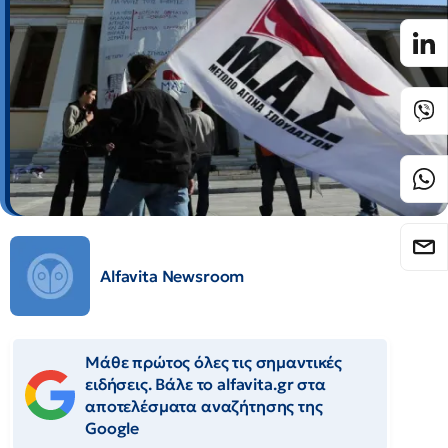
Alfavita Newsroom
Μάθε πρώτος όλες τις σημαντικές
ειδήσεις. Βάλε το alfavita.gr στα
αποτελέσματα αναζήτησης της
Google