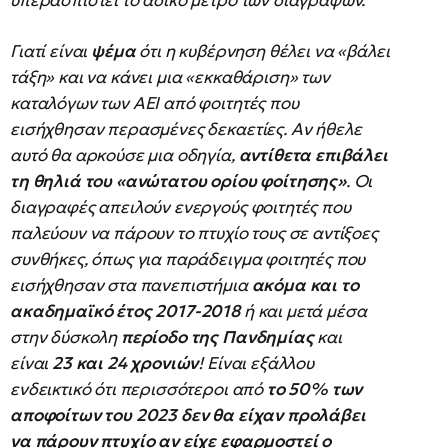
υπερασπιστεί το άδικο μέτρο των διαγραφών.
Γιατί είναι
ψέμα
ότι η κυβέρνηση θέλει να «βάλει
τάξη» και να κάνει μια «εκκαθάριση» των
καταλόγων των ΑΕΙ από φοιτητές που
εισήχθησαν περασμένες δεκαετίες. Αν ήθελε
αυτό θα αρκούσε μια οδηγία,
αντίθετα επιβάλει
τη θηλιά του «ανώτατου ορίου φοίτησης»
. Οι
διαγραφές απειλούν ενεργούς φοιτητές που
παλεύουν να πάρουν το πτυχίο τους σε αντίξοες
συνθήκες, όπως για παράδειγμα φοιτητές που
εισήχθησαν στα πανεπιστήμια
ακόμα και το
ακαδημαϊκό έτος 2017-2018
ή και μετά μέσα
στην δύσκολη
περίοδο της Πανδημίας
και
είναι
23 και 24 χρονιών
! Είναι εξάλλου
ενδεικτικό ότι περισσότεροι από
το 50% των
αποφοίτων του 2023 δεν θα είχαν προλάβει
να πάρουν πτυχίο αν είχε εφαρμοστεί ο