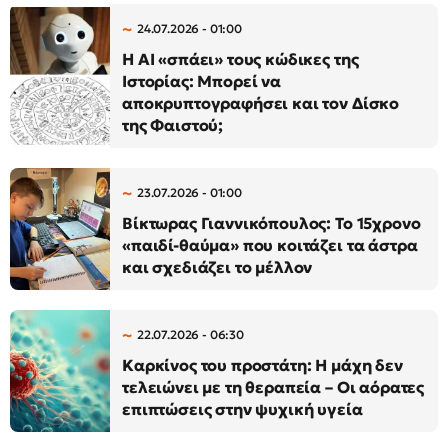
24.07.2026 - 01:00
Η AI «σπάει» τους κώδικες της
Ιστορίας: Μπορεί να
αποκρυπτογραφήσει και τον Δίσκο
της Φαιστού;
23.07.2026 - 01:00
Βίκτωρας Γιαννικόπουλος: Το 15χρονο
«παιδί-θαύμα» που κοιτάζει τα άστρα
και σχεδιάζει το μέλλον
22.07.2026 - 06:30
Καρκίνος του προστάτη: Η μάχη δεν
τελειώνει με τη θεραπεία – Οι αόρατες
επιπτώσεις στην ψυχική υγεία