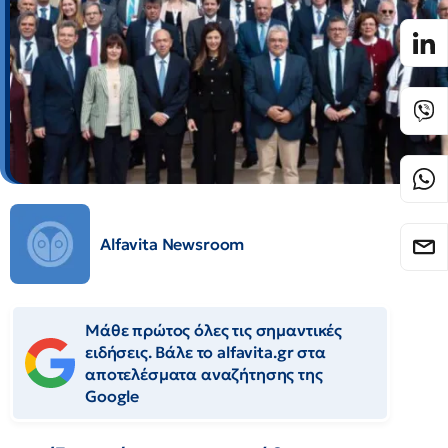
Alfavita Newsroom
Μάθε πρώτος όλες τις σημαντικές
ειδήσεις. Βάλε το alfavita.gr στα
αποτελέσματα αναζήτησης της
Google