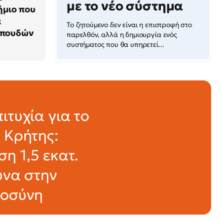
με το νέο σύστημα
ήμιο που
α
Το ζητούμενο δεν είναι η επιστροφή στο
σπουδών
παρελθόν, αλλά η δημιουργία ενός
συστήματος που θα υπηρετεί...
ιτυχία για το
 Κρήτης:
η 1,5 εκατ.
υνα στην
μοσύνη