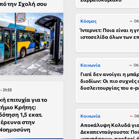
πό την Σχολή σου
Κόσμος
06
Ίντερνετ: Ποια είναι η 
ιστοσελίδα όλων των ε
Κοινωνία
06
Γιατί δεν ανοίγει η μπά
διοδίων: Οι πιο συχνές 
δυσλειτουργίας του e-p
- 21:53
ή επιτυχία για το
ήμιο Κρήτης:
ότηση 1,5 εκατ.
Κοινωνία
06
 έρευνα στην
Αποκάλυψη Κολυδά για
 Νοημοσύνη
Δεκαπενταύγουστο: Πο
«χτυπήσουν» σφοδροί ά