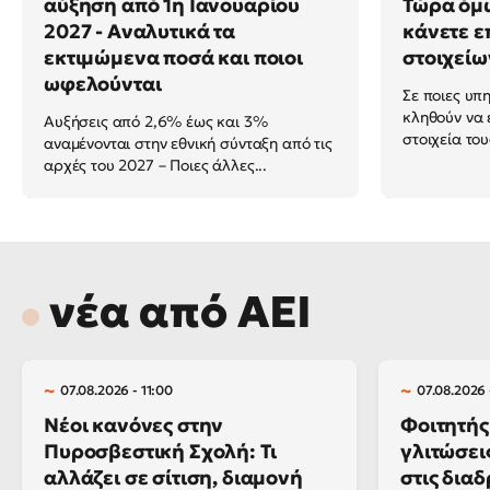
αύξηση από 1η Ιανουαρίου
Τώρα όμω
2027 - Αναλυτικά τα
κάνετε ε
εκτιμώμενα ποσά και ποιοι
στοιχείω
ωφελούνται
Σε ποιες υπ
κληθούν να 
Αυξήσεις από 2,6% έως και 3%
στοιχεία του
αναμένονται στην εθνική σύνταξη από τις
αρχές του 2027 – Ποιες άλλες...
νέα από ΑΕΙ
07.08.2026 - 11:00
07.08.2026 
Νέοι κανόνες στην
Φοιτητής
Πυροσβεστική Σχολή: Τι
γλιτώσει
αλλάζει σε σίτιση, διαμονή
στις διαδ