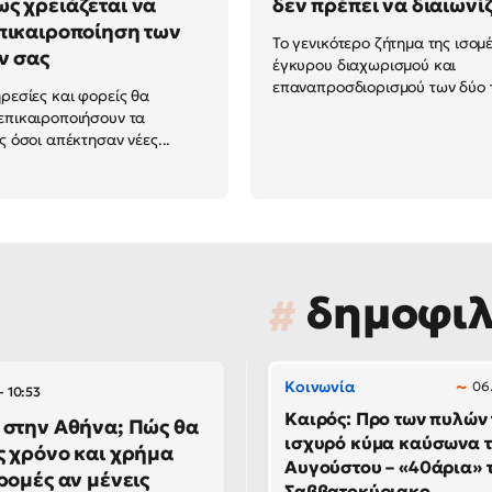
ς χρειάζεται να
δεν πρέπει να διαιωνί
πικαιροποίηση των
Το γενικότερο ζήτημα της ισομ
ν σας
έγκυρου διαχωρισμού και
επαναπροσδιορισμού των δύο τ
ηρεσίες και φορείς θα
επικαιροποιήσουν τα
ς όσοι απέκτησαν νέες...
δημοφι
Κοινωνία
06.
- 10:53
Καιρός: Προ των πυλών
 στην Αθήνα; Πώς θα
ισχυρό κύμα καύσωνα 
ς χρόνο και χρήμα
Αυγούστου – «40άρια» 
ρομές αν μένεις
Σαββατοκύριακο