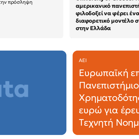
 την πρόσληψη
αμερικανικό πανεπιστ
φιλοδοξεί να φέρει έν
διαφορετικό μοντέλο 
στην Ελλάδα
ΑΕΙ
Ευρωπαϊκή επ
Πανεπιστήμιο
Χρηματοδότησ
ευρώ για έρε
Τεχνητή Νοη