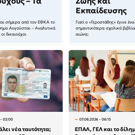
ούχους – Τα
Ζωής και
Εκπαίδευσης
αι σήμερα από τον ΕΦΚΑ το
Γιατί ο «Γεροστάθης» έγινε έν
ημο Αυγούστου – Αναλυτικά
σημαντικότερα σχολικά βιβλία
 οι δικαιούχοι
αιώνα;
 - 02:00
07.08.2026 - 06:15
άλει νέα ταυτότητα;
ΕΠΑΛ, ΓΕΛ και το δίλη