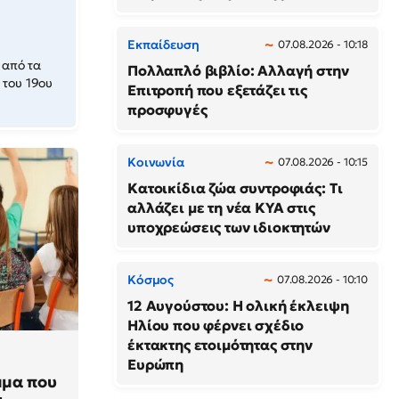
Εκπαίδευση
07.08.2026 - 10:18
α από τα
Πολλαπλό βιβλίο: Αλλαγή στην
 του 19ου
Επιτροπή που εξετάζει τις
προσφυγές
Κοινωνία
07.08.2026 - 10:15
Κατοικίδια ζώα συντροφιάς: Τι
αλλάζει με τη νέα ΚΥΑ στις
υποχρεώσεις των ιδιοκτητών
Κόσμος
07.08.2026 - 10:10
12 Αυγούστου: Η ολική έκλειψη
Ηλίου που φέρνει σχέδιο
έκτακτης ετοιμότητας στην
Ευρώπη
μμα που