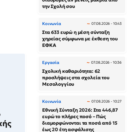
την Σχολή σου
Κοινωνία
07.08.2026 - 10:43
Στα 633 ευρώ η μέση σύνταξη
χηρείας σύμφωνα με έκθεση του
ΕΦΚΑ
Εργασία
07.08.2026 - 10:36
Σχολική καθαριότητα: 62
προσλήψεις στα σχολεία του
Μεσολογγίου
Κοινωνία
07.08.2026 - 10:27
Εθνική Σύνταξη 2026: Στα 446,87
ο
ευρώ το πλήρες ποσό – Πώς
κής
διαμορφώνονται τα ποσά από 15
έως 20 έτη ασφάλισης