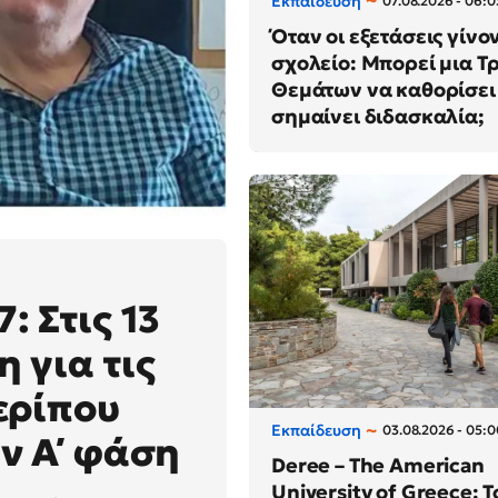
Εκπαίδευση
07.08.2026 - 06:0
Όταν οι εξετάσεις γίνον
σχολείο: Μπορεί μια Τ
Θεμάτων να καθορίσει 
σημαίνει διδασκαλία;
 Στις 13
 για τις
ερίπου
Εκπαίδευση
03.08.2026 - 05:0
ν Α΄ φάση
Deree – The American
University of Greece: Τ