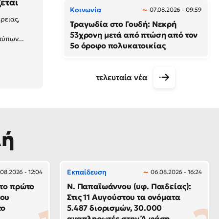
ζεται
Κοινωνία
07.08.2026 - 09:59
έρειας,
Τραγωδία στο Γουδή: Νεκρή
53χρονη μετά από πτώση από τον
ύπων...
5ο όροφο πολυκατοικίας
τελευταία νέα
λή
Εκπαίδευση
08.2026 - 12:04
06.08.2026 - 16:24
 το πρώτο
N. Παπαϊωάννου (υφ. Παιδείας):
του
Στις 11 Αυγούστου τα ονόματα
το
5.487 διορισμών, 30.000
αναπληρωτές στην Ά φάση