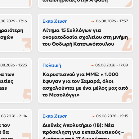
Εκπαίδευση
.08.2026 - 13:16
06.08.2026 - 17:37
γηραιότερη
Αίτημα 15 Συλλόγων για
ποχών
ονοματοδοσία σχολείου στη μνήμη
του Θοδωρή Κατσωνόπουλου
Πολιτική
.08.2026 - 13:23
06.08.2026 - 17:09
ρα των
Καρυστιανού για ΜΜΕ: « 1.000
αιτίες
έφυγαν για τον Σαμαρά, όλοι
ass
ασχολούνται με ένα μέλος μας από
το Μεσολόγγι»
Εκπαίδευση
.08.2026 - 21:14
06.08.2026 - 19:15
 τον
Διεθνές Απολυτήριο (IB): Νέα
ύ θα
πρόσκληση για εκπαιδευτικούς –
νεμοι
Αιτήσεις από 17 Αυγούστου