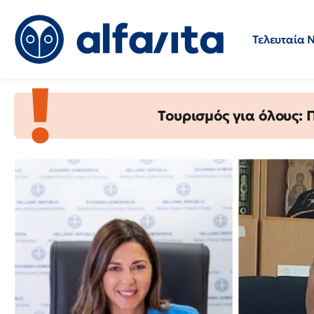
Τελευταία 
AlfaVita
Προσλήψεις
Ερωτήσεις 
-
Ειδήσεις
Τουρισμός για όλους:
για
την
εκπαίδευση