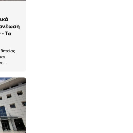
ικά
νανέωση
 - Τα
 θητείας
και
ε...