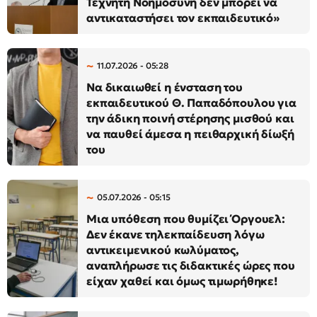
Τεχνητή Νοημοσύνη δεν μπορεί να
αντικαταστήσει τον εκπαιδευτικό»
11.07.2026 - 05:28
Να δικαιωθεί η ένσταση του
εκπαιδευτικού Θ. Παπαδόπουλου για
την άδικη ποινή στέρησης μισθού και
να παυθεί άμεσα η πειθαρχική δίωξή
του
05.07.2026 - 05:15
Μια υπόθεση που θυμίζει Όργουελ:
Δεν έκανε τηλεκπαίδευση λόγω
αντικειμενικού κωλύματος,
αναπλήρωσε τις διδακτικές ώρες που
είχαν χαθεί και όμως τιμωρήθηκε!