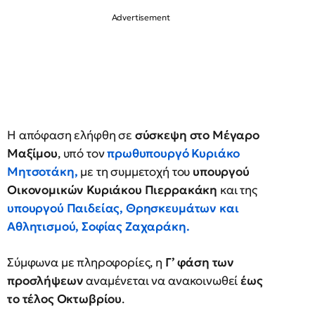
Η απόφαση ελήφθη σε
σύσκεψη στο Μέγαρο
Μαξίμου
, υπό τον
πρωθυπουργό
Κυριάκο
Μητσοτάκη
,
με τη συμμετοχή του
υπουργού
Οικονομικών Κυριάκου Πιερρακάκη
και της
υπουργού Παιδείας, Θρησκευμάτων και
Αθλητισμού, Σοφίας Ζαχαράκη
.
Σύμφωνα με πληροφορίες, η
Γ’ φάση των
προσλήψεων
αναμένεται να ανακοινωθεί
έως
το τέλος Οκτωβρίου
.