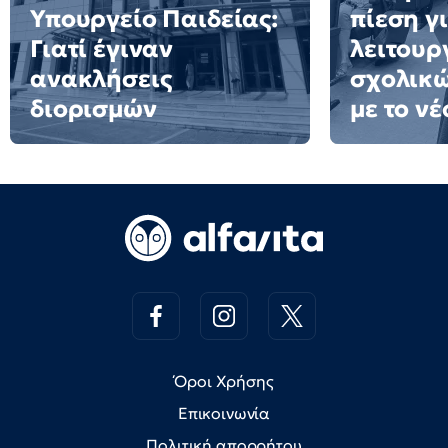
Υπουργείο Παιδείας:
πίεση γ
Γιατί έγιναν
λειτουρ
ανακλήσεις
σχολικ
διορισμών
με το ν
Όροι Χρήσης
Επικοινωνία
Πολιτική απορρήτου