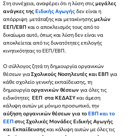
Στη συνέχεια, αναφέρει ότι η λύση στις
μεγάλες
ανάγκες της
Ειδικής Αγωγής
δεν είναι η
απόρριψη μετάταξης και μετακίνησης
μελών
ΕΕΠ/ΕΒΠ
και ο αποκλεισμός τους από το
δικαίωμα αυτό, όπως και λύση δεν είναι να
αποκλείεται από τις δυνατότητες επιλογής
κινητικότητας το ΕΕΠ/ΕΒΠ.
Ο σύλλογος ζητά τη δημιουργία οργανικών
θέσεων για
Σχολικούς Νοσηλευτές και ΕΒΠ
για
κάθε σχολείο γενικής εκπαίδευσης, τη
δημιουργία
οργανικών θέσεων
για όλες τις
ειδικότητες
ΕΕΠ στα ΚΕΔΑΣΥ
και άμεση
κάλυψη αυτών με μόνιμο προσωπικό, την
αύξηση οργανικών θέσεων για το
ΕΒΠ και το
ΕΕΠ
στις Σχολικές Μονάδες Ειδικής Αγωγής
και Εκπαίδευσης
και κάλυψη αυτών με όλες τις