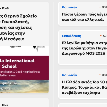
Κοινωνία
08.
- 17:49
Πόσοι ξέρουν πώς λέγετ
ές Θερινό Σχολείο
κασκόλ στα ελληνικά;
 Γεωπολιτική,
ση και σχέσεις
ιτονίας στην
Εκπαίδευση
07
ή Μεσόγειο
Ελληνίδα μαθήτρια στη
της Ευρώπης στον Παγκ
Διαγωνισμό MOS 2026
Κοινωνία
08.
Η Ελλάδα εκτός Top 50 
Κύπρος, Τουρκία και Β
ανεβάζουν ταχύτητα
- 11:25