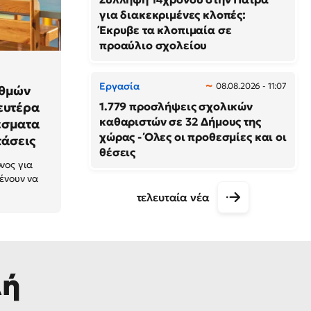
για διακεκριμένες κλοπές:
Έκρυβε τα κλοπιμαία σε
προαύλιο σχολείου
Εργασία
08.08.2026 - 11:07
αθμών
ευτέρα
1.779 προσλήψεις σχολικών
καθαριστών σε 32 Δήμους της
έσματα
χώρας - Όλες οι προθεσμίες και οι
τάσεις
θέσεις
νος για
μένουν να
τελευταία νέα
λή