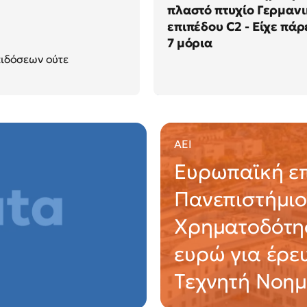
πλαστό πτυχίο Γερμαν
επιπέδου C2 - Είχε πάρ
7 μόρια
πιδόσεων ούτε
ΑΕΙ
Ευρωπαϊκή επ
Πανεπιστήμιο
Χρηματοδότησ
ευρώ για έρε
Τεχνητή Νοη