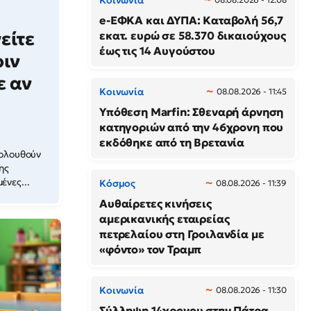
e-ΕΦΚΑ και ΔΥΠΑ: Καταβολή 56,7
είτε
εκατ. ευρώ σε 58.370 δικαιούχους
έως τις 14 Αυγούστου
ριν
ε αν
Κοινωνία
08.08.2026 - 11:45
Υπόθεση Marfin: Σθεναρή άρνηση
κατηγοριών από την 46χρονη που
εκδόθηκε από τη Βρετανία
κολουθούν
ης
ένες...
Κόσμος
08.08.2026 - 11:39
Αυθαίρετες κινήσεις
αμερικανικής εταιρείας
πετρελαίου στη Γροιλανδία με
«φόντο» τον Τραμπ
Κοινωνία
08.08.2026 - 11:30
Σύλληψη 14χρονου στην Πάτρα