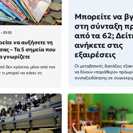
Μπορείτε να βγ
στη σύνταξη π
- 01:10
από τα 62; Δείτ
είτε να αυξήσετε τη
ανήκετε στις
σας – Τα 5 σημεία που
εξαιρέσεις
α γνωρίζετε
Οι μεταβατικές διατάξεις εξα
σό δεν κρίνεται μόνο από τον
να δίνουν «παράθυρο» πρόωρ
ε τι μπορεί να κάνει τη
συνταξιοδότησης σε συγκεκριμ