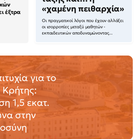
ικών
«χαμένη πειθαρχία»
ει έξτρα
Οι πραγματικοί λόγοι που έχουν αλλάξει
οι ισορροπίες μεταξύ μαθητών -
εκπαιδευτικών αποδυναμώνοντας...
ιτυχία για το
 Κρήτης:
η 1,5 εκατ.
υνα στην
μοσύνη