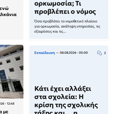
ορκωμοσία; Τι
 ενώ
προβλέπει ο νόμος
αλκάνια
Όσα προβλέπει το νομοθετικό πλαίσιο
για ορκωμοσία, ανάληψη υπηρεσίας, τις
εξαιρέσεις και τις...
Εκπαίδευση
08.08.2026 - 05:00
2
Κάτι έχει αλλάξει
στα σχολεία: H
κρίση της σχολικής
26 - 12:48
α με
τάξης και… η