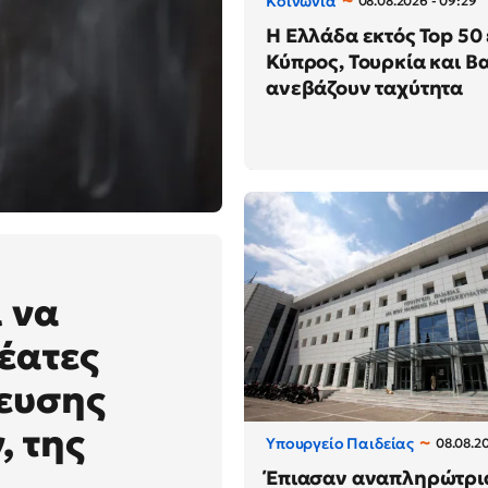
Κοινωνία
08.08.2026 - 09:29
Η Ελλάδα εκτός Top 50
Κύπρος, Τουρκία και Β
ανεβάζουν ταχύτητα
ι να
θέατες
δευσης
, της
Υπουργείο Παιδείας
08.08.20
Έπιασαν αναπληρώτρι