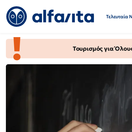
Τελευταία 
AlfaVita
Προσλήψεις
Ερωτήσεις 
-
Ειδήσεις
Τουρισμός για Όλου
για
την
εκπαίδευση