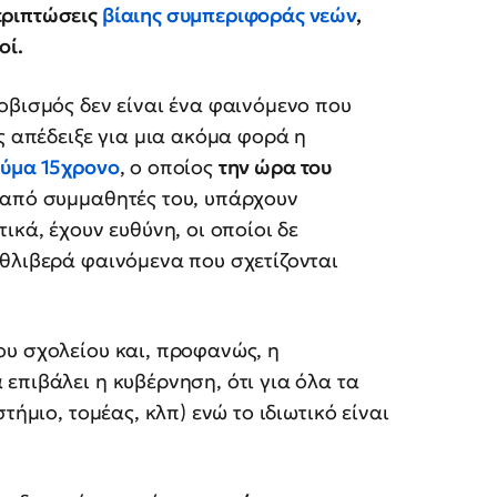
εριπτώσεις
βίαιης συμπεριφοράς νεών
,
οί.
οβισμός δεν είναι ένα φαινόμενο που
ς απέδειξε για μια ακόμα φορά η
θύμα 15χρονο
, ο οποίος
την ώρα του
 από συμμαθητές του, υπάρχουν
ικά, έχουν ευθύνη, οι οποίοι δε
 θλιβερά φαινόμενα που σχετίζονται
ου σχολείου και, προφανώς, η
επιβάλει η κυβέρνηση, ότι για όλα τα
τήμιο, τομέας, κλπ) ενώ το ιδιωτικό είναι