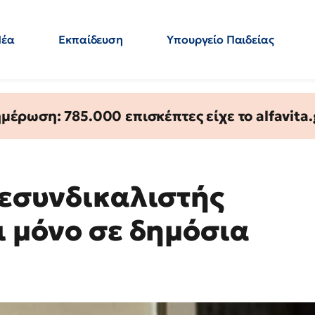
Νέα
Εκπαίδευση
Υπουργείο Παιδείας
 Εκπαιδευτικών
Μεταπτυχιακά
Πολιτική
Κόσμος
- Απαντήσεις
έρωση: 785.000 επισκέπτες είχε το alfavita.
λεσυνδικαλιστής
ι μόνο σε δημόσια