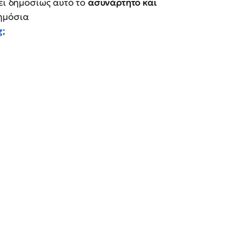
σει δημοσίως αυτό το
ασυνάρτητο και
δημόσια
g
;