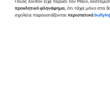
Ποιός λοιπόν είχε πέρυσι τον Μάϊο, εκστομί
προκλητικό φληνάφημα
, ότι τάχα μόνο στα 
σχολεία παρουσιάζονται
περιστατικά
bullyin