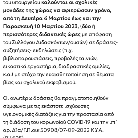
του υπουργείου
καλούνται οι σχολικές
μονάδες της χώρας να αφιερώσουν χρόνο,
από τη Δευτέρα 6 Μαρτίου έως και την
Παρασκευή 10 Μαρτίου 2023
, (
δύο ή
περισσότερες διδακτικές ώρες
με απόφαση
του Συλλόγου Διδασκόντων/ουσών) σε δράσεις-
συζητήσεις- εκδηλώσεις (π.χ.
βιβλιοπαρουσιάσεις, προβολές ταινιών,
εικαστικά εργαστήρια, διαδραστικές ομιλίες,
κ.α.) με στόχο την ευαισθητοποίηση σε θέματα
βίας και σχολικού εκφοβισμού.
Οι ανωτέρω δράσεις θα πραγματοποιηθούν
σύμφωνα με τις εκάστοτε ισχύουσες
υγειονομικές διατάξεις για την προστασία από
τη διάδοση του κορωνοϊού COVID-19 και την υπ’
αρ. Δ1α/Γ.Π.οικ.50908/07-09-2022 Κ.Υ.Α.