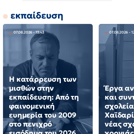
εκπαίδευση
07.08.2026 - 13:43
07.08.2026 - 1
Η κατάρρευση των
μισθών στην
Έργα αν
εκπαίδευση: Από τη
και συν
φαινομενική
σχολεία
ευημερία του 2009
Χαϊδαρί
στο πενιχρό
νέας σχ
εισόδημα του 2026
χρονιάς