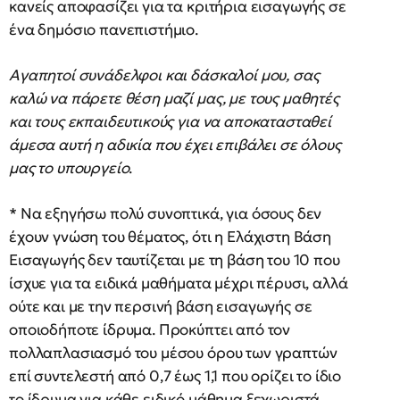
κανείς αποφασίζει για τα κριτήρια εισαγωγής σε
ένα δημόσιο πανεπιστήμιο.
Αγαπητοί συνάδελφοι και δάσκαλοί μου, σας
καλώ να πάρετε θέση μαζί μας, με τους μαθητές
και τους εκπαιδευτικούς για να αποκατασταθεί
άμεσα αυτή η αδικία που έχει επιβάλει σε όλους
μας το υπουργείο
.
* Να εξηγήσω πολύ συνοπτικά, για όσους δεν
έχουν γνώση του θέματος, ότι η Ελάχιστη Βάση
Εισαγωγής δεν ταυτίζεται με τη βάση του 10 που
ίσχυε για τα ειδικά μαθήματα μέχρι πέρυσι, αλλά
ούτε και με την περσινή βάση εισαγωγής σε
οποιοδήποτε ίδρυμα. Προκύπτει από τον
πολλαπλασιασμό του μέσου όρου των γραπτών
επί συντελεστή από 0,7 έως 1,1 που ορίζει το ίδιο
το ίδρυμα για κάθε ειδικό μάθημα ξεχωριστά