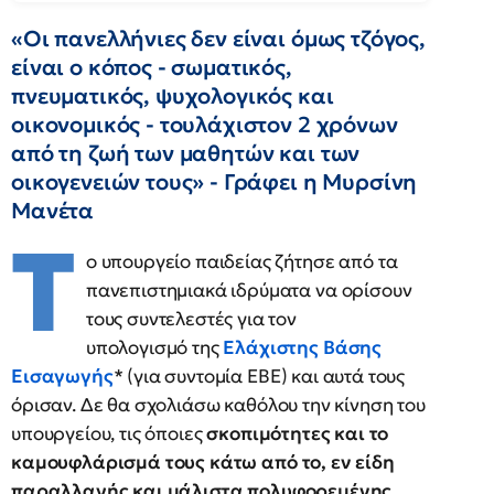
«Οι πανελλήνιες δεν είναι όμως τζόγος,
είναι ο κόπος - σωματικός,
πνευματικός, ψυχολογικός και
οικονομικός - τουλάχιστον 2 χρόνων
από τη ζωή των μαθητών και των
οικογενειών τους» - Γράφει η Μυρσίνη
Μανέτα
Τ
ο υπουργείο παιδείας ζήτησε από τα
πανεπιστημιακά ιδρύματα να ορίσουν
τους συντελεστές για τον
υπολογισμό της
Ελάχιστης Βάσης
Εισαγωγής
* (για συντομία ΕΒΕ) και αυτά τους
όρισαν. Δε θα σχολιάσω καθόλου την κίνηση του
υπουργείου, τις όποιες
σκοπιμότητες και το
καμουφλάρισμά τους κάτω από το, εν είδη
παραλλαγής και μάλιστα πολυφορεμένης,