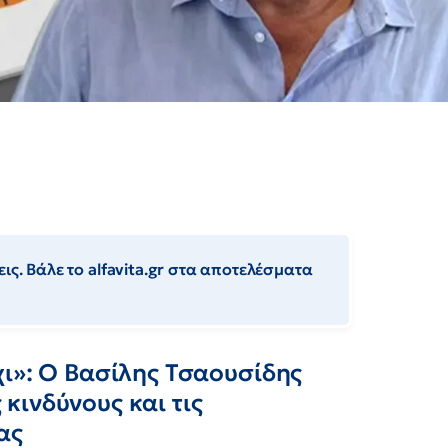
ις. Βάλε το alfavita.gr στα αποτελέσματα
χι»: Ο Βασίλης Τσαουσίδης
ς κινδύνους και τις
ας