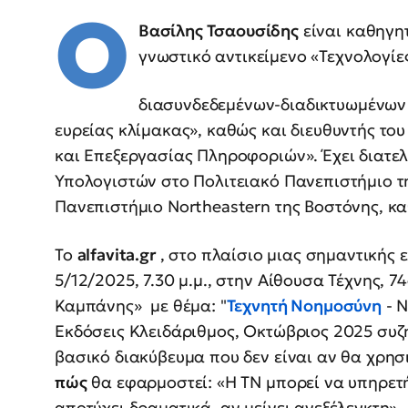
Ο
Βασίλης Τσαουσίδης
είναι καθηγη
γνωστικό αντικείμενο «Τεχνολογίε
διασυνδεδεμένων-διαδικτυωμένων
ευρείας κλίμακας», καθώς και διευθυντής τ
και Επεξεργασίας Πληροφοριών». Έχει διατε
Υπολογιστών στο Πολιτειακό Πανεπιστήμιο τη
Πανεπιστήμιο Northeastern της Βοστόνης, κα
Το
alfavita.gr
, στο πλαίσιο μιας σημαντικής 
5/12/2025, 7.30 μ.μ., στην Αίθουσα Τέχνης, 
Καμπάνης» με θέμα: "
Τεχνητή Νοημοσύνη
- Ν
Εκδόσεις Κλειδάριθμος, Οκτώβριος 2025 συζη
βασικό διακύβευμα που δεν είναι αν θα χρησ
πώς
θα εφαρμοστεί: «Η ΤΝ μπορεί να υπηρετ
αποτύχει δραματικά, αν μείνει ανεξέλεγκτη».