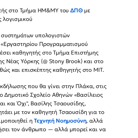
τής στο Τμήμα ΗΜ&ΜΥ του
ΔΠΘ
με
ς λογισμικού
 συστημάτων υπολογιστών
ου «Εργαστηρίου Προγραμματισμού
λέσει καθηγητής στο Τμήμα Επιστήμης
ς Νέας Υόρκης (@ Stony Brook) και στο
θώς και επισκέπτης καθηγητής στο ΜΙΤ.
εκδήλωσης που θα γίνει στην Πλάκα, στις
74ο Δημοτικό Σχολείο Αθηνών «Βασίλειος
αι και Όχι", Βασίλης Τσαουσίδης,
τάει με τον καθηγητή Τσαουσίδη για το
ιμοποιηθεί η
Τεχνητή Νοημοσύνη
, αλλά
ήσει τον άνθρωπο — αλλά μπορεί και να