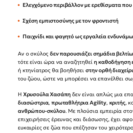
Ελεγχόμενο περιβάλλον με ερεθίσματα που
Σχέση εμπιστοσύνης με τον φροντιστή
Παιχνίδι και φαγητό ως εργαλεία ενδυνάμ
Αν ο σκύλος
δεν παρουσιάζει σημάδια βελτί
τότε είναι ώρα να αναζητηθεί
η καθοδήγηση 
ή κτηνίατρος θα βοηθήσει
στην ορθή διαχείρ
του ζώου, ώστε να μπορέσει να επανέλθει σω
Η
Χρυσούλα Χασάπη
δεν είναι απλώς μια επ
διασώστρια
,
πρωταθλήτρια Agility
,
κριτής
, κ
ανθρώπου-σκύλου
. Με πλούσια εμπειρία στ
επιχειρήσεις έρευνας και διάσωσης, έχει αφ
ευκαιρίες σε ζώα που επέζησαν του χειρότερο