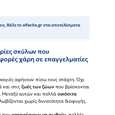
ις. Βάλε το alfavita.gr στα αποτελέσματα
ορίες σκύλων που
φορές χάρη σε επαγγελματίες
καγιές αφήνουν πίσω τους στάχτη. Όχι
ά και στις
ζωές των ζώων
που βρίσκονται
. Μεταξύ αυτών και πολλά
οικόσιτα
κλωβίζονται χωρίς δυνατότητα διαφυγής.
ν που
καταφέρνουν να σωθούν
, πολλές