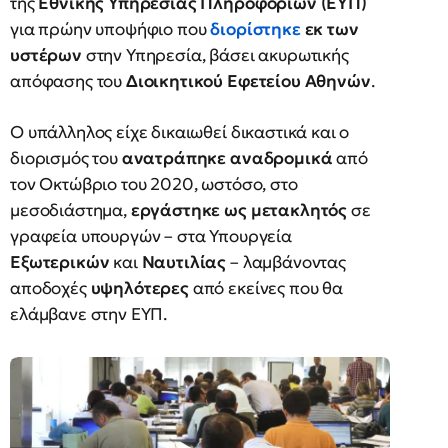
της
Εθνικής Υπηρεσίας Πληροφοριών (ΕΥΠ)
για πρώην υποψήφιο που
διορίστηκε
εκ των
υστέρων
στην Υπηρεσία, βάσει ακυρωτικής
απόφασης του
Διοικητικού Εφετείου Αθηνών
.
Ο υπάλληλος είχε δικαιωθεί δικαστικά και ο
διορισμός του
ανατράπηκε αναδρομικά
από
τον Οκτώβριο του 2020, ωστόσο, στο
μεσοδιάστημα,
εργάστηκε ως μετακλητός
σε
γραφεία υπουργών – στα Υπουργεία
Εξωτερικών
και
Ναυτιλίας
– λαμβάνοντας
αποδοχές
υψηλότερες
από εκείνες που θα
ελάμβανε στην ΕΥΠ.