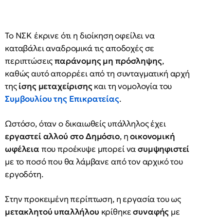
Το ΝΣΚ έκρινε ότι η διοίκηση οφείλει να
καταβάλει αναδρομικά τις αποδοχές σε
περιπτώσεις
παράνομης μη πρόσληψης
,
καθώς αυτό απορρέει από τη συνταγματική αρχή
της
ίσης μεταχείρισης
και τη νομολογία του
Συμβουλίου της Επικρατείας
.
Ωστόσο, όταν ο δικαιωθείς υπάλληλος έχει
εργαστεί αλλού στο Δημόσιο
, η
οικονομική
ωφέλεια
που προέκυψε μπορεί να
συμψηφιστεί
με το ποσό που θα λάμβανε από τον αρχικό του
εργοδότη.
Στην προκειμένη περίπτωση, η εργασία του ως
μετακλητού υπαλλήλου
κρίθηκε
συναφής
με