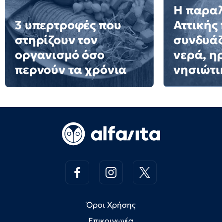
Η παραλ
3 υπερτροφές που
Αττικής
στηρίζουν τον
συνδυά
οργανισμό όσο
νερά, η
περνούν τα χρόνια
νησιώτι
Όροι Χρήσης
Επικοινωνία