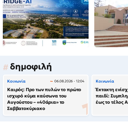
δημοφιλή
Κοινωνία
Κοινωνία
06.08.2026 - 12:04
Καιρός: Προ των πυλών το πρώτο
Έκτακτη ενίσ
ισχυρό κύμα καύσωνα του
παιδί: Συμπλ
Αυγούστου – «40άρια» το
έως το τέλος 
Σαββατοκύριακο