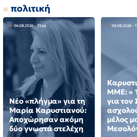
πολιτική
06.08.2026 - 21:46
06.08.2026 - 
Καρυστι
ΜΜΕ: « 
Νέο «πλήγμα» για τη
για τον
Μαρία Καρυστιανού:
ασχολού
Αποχώρησαν ακόμη
μέλος μ
δύο γνωστά στελέχη
Μεσολό