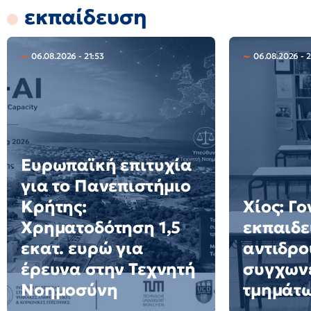
εκπαίδευση
06.08.2026 - 21:53
06.08.2026 - 
Ευρωπαϊκή επιτυχία
για το Πανεπιστήμιο
Κρήτης:
Χίος: Γο
Χρηματοδότηση 1,5
εκπαιδε
εκατ. ευρώ για
αντιδρο
έρευνα στην Τεχνητή
συγχων
Νοημοσύνη
τμημάτ