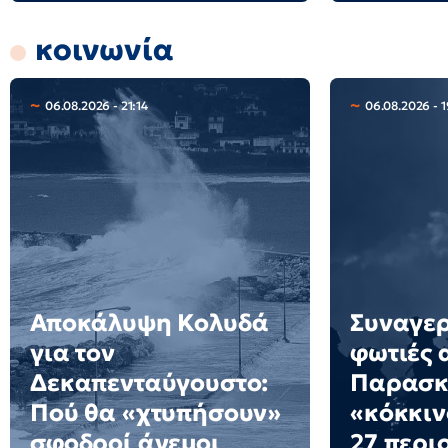
κοινωνία
06.08.2026 - 21:14
06.08.2026 - 1
Αποκάλυψη Κολυδά
Συναγερ
για τον
φωτιές 
Δεκαπενταύγουστο:
Παρασκε
Πού θα «χτυπήσουν»
«κόκκιν
σφοδροί άνεμοι
27 περι