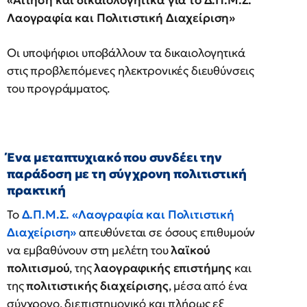
«Αίτηση και δικαιολογητικά για το Δ.Π.Μ.Σ.
Λαογραφία και Πολιτιστική Διαχείριση»
Οι υποψήφιοι υποβάλλουν τα δικαιολογητικά
στις προβλεπόμενες ηλεκτρονικές διευθύνσεις
του προγράμματος.
Ένα μεταπτυχιακό που συνδέει την
παράδοση με τη σύγχρονη πολιτιστική
πρακτική
Το
Δ.Π.Μ.Σ.
«Λαογραφία και Πολιτιστική
Διαχείριση»
απευθύνεται σε όσους επιθυμούν
να εμβαθύνουν στη μελέτη του
λαϊκού
πολιτισμού
, της
λαογραφικής επιστήμης
και
της
πολιτιστικής διαχείρισης
, μέσα από ένα
σύγχρονο, διεπιστημονικό και πλήρως εξ