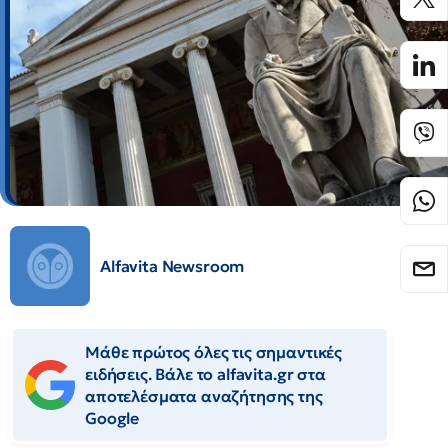
Alfavita Newsroom
Μάθε πρώτος όλες τις σημαντικές
ειδήσεις. Βάλε το alfavita.gr στα
αποτελέσματα αναζήτησης της
Google