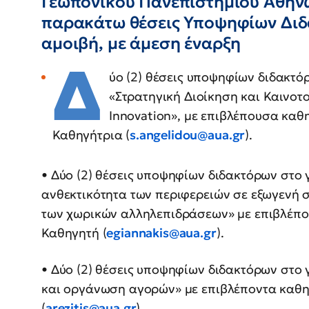
Γεωπονικού Πανεπιστημίου Αθηνώ
παρακάτω θέσεις Υποψηφίων Διδ
αμοιβή, με άμεση έναρξη
Δ
ύο (2) θέσεις υποψηφίων διδακτο
«Στρατηγική Διοίκηση και Καινο
Innovation», με επιβλέπουσα καθηγ
Καθηγήτρια (
s.angelidou@aua.gr
).
• Δύο (2) θέσεις υποψηφίων διδακτόρων στο 
ανθεκτικότητα των περιφερειών σε εξωγενή 
των χωρικών αλληλεπιδράσεων» με επιβλέποντ
Καθηγητή (
egiannakis@aua.gr
).
• Δύο (2) θέσεις υποψηφίων διδακτόρων στο 
και οργάνωση αγορών» με επιβλέποντα καθηγη
(
arezitis@aua.gr
).