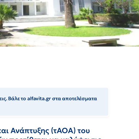
ις. Βάλε το alfavita.gr στα αποτελέσματα
και Ανάπτυξης (τΑΟΑ) του