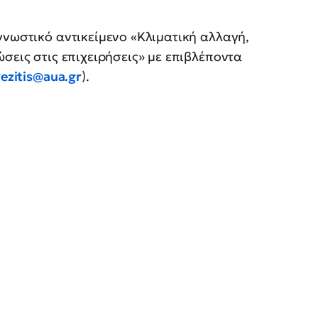
γνωστικό αντικείμενο «Κλιματική αλλαγή,
́σεις στις επιχειρήσεις» με επιβλέποντα
rezitis@aua.gr
).