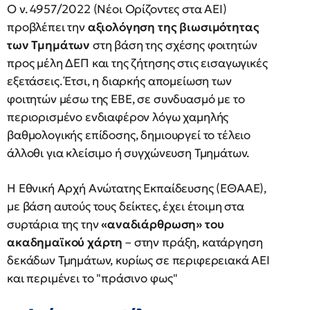
Ο ν. 4957/2022 (Νέοι Ορίζοντες στα ΑΕΙ)
προβλέπει την
αξιολόγηση της βιωσιμότητας
των Τμημάτων
στη βάση της σχέσης φοιτητών
προς μέλη ΔΕΠ και της ζήτησης στις εισαγωγικές
εξετάσεις. Έτσι, η διαρκής απομείωση των
φοιτητών μέσω της ΕΒΕ, σε συνδυασμό με το
περιορισμένο ενδιαφέρον λόγω χαμηλής
βαθμολογικής επίδοσης, δημιουργεί το τέλειο
άλλοθι για κλείσιμο ή συγχώνευση Τμημάτων.
Η Εθνική Αρχή Ανώτατης Εκπαίδευσης (ΕΘΑΑΕ),
με βάση αυτούς τους δείκτες, έχει έτοιμη στα
συρτάρια της την
«αναδιάρθρωση» του
ακαδημαϊκού χάρτη
– στην πράξη, κατάργηση
δεκάδων Τμημάτων, κυρίως σε περιφερειακά ΑΕΙ
και περιμένει το "πράσινο φως"