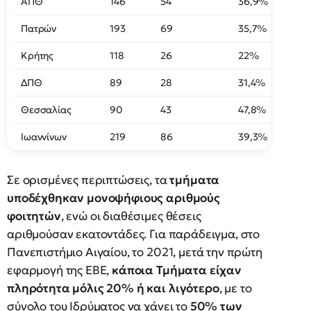
ΑΠΘ
146
54
36,9%
Πατρών
193
69
35,7%
Κρήτης
118
26
22%
ΔΠΘ
89
28
31,4%
Θεσσαλίας
90
43
47,8%
Ιωαννίνων
219
86
39,3%
Σε ορισμένες περιπτώσεις, τα
τμήματα
υποδέχθηκαν μονοψήφιους αριθμούς
φοιτητών
, ενώ οι διαθέσιμες θέσεις
αριθμούσαν εκατοντάδες. Για παράδειγμα, στο
Πανεπιστήμιο Αιγαίου, το 2021, μετά την πρώτη
εφαρμογή της ΕΒΕ,
κάποια Τμήματα είχαν
πληρότητα μόλις 20% ή και λιγότερο
, με το
σύνολο του Ιδρύματος να χάνει το
50% των