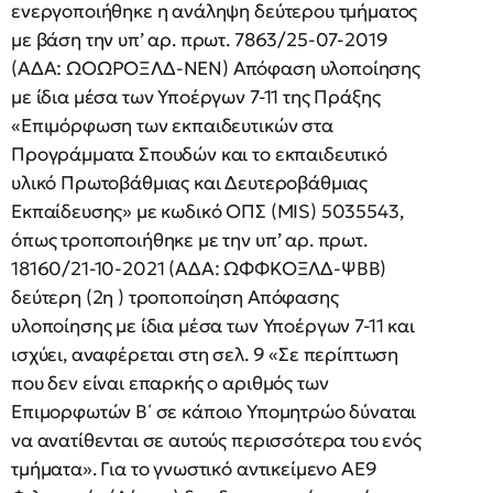
ενεργοποιήθηκε η ανάληψη δεύτερου τμήματος
με βάση την υπ’ αρ. πρωτ. 7863/25-07-2019
(ΑΔΑ: ΩOΩΡΟΞΛΔ-ΝΕΝ) Απόφαση υλοποίησης
με ίδια μέσα των Υποέργων 7-11 της Πράξης
«Επιμόρφωση των εκπαιδευτικών στα
Προγράμματα Σπουδών και το εκπαιδευτικό
υλικό Πρωτοβάθμιας και Δευτεροβάθμιας
Εκπαίδευσης» με κωδικό ΟΠΣ (MIS) 5035543,
όπως τροποποιήθηκε με την υπ’ αρ. πρωτ.
18160/21-10-2021 (ΑΔΑ: ΩΦΦΚΟΞΛΔ-ΨΒΒ)
δεύτερη (2η ) τροποποίηση Απόφασης
υλοποίησης με ίδια μέσα των Υποέργων 7-11 και
ισχύει, αναφέρεται στη σελ. 9 «Σε περίπτωση
που δεν είναι επαρκής ο αριθμός των
Επιμορφωτών Β΄ σε κάποιο Υπομητρώο δύναται
να ανατίθενται σε αυτούς περισσότερα του ενός
τμήματα». Για το γνωστικό αντικείμενο ΑΕ9