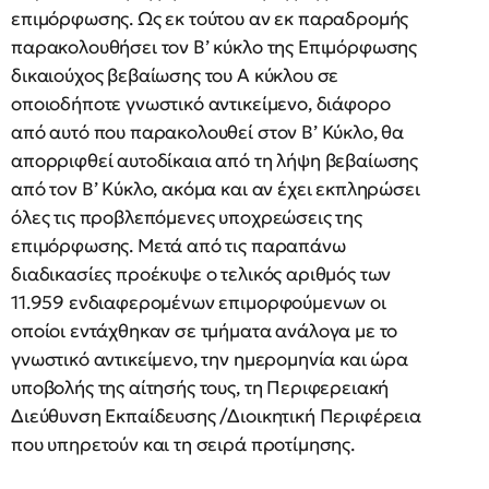
επιμόρφωσης. Ως εκ τούτου αν εκ παραδρομής
παρακολουθήσει τον Β’ κύκλο της Επιμόρφωσης
δικαιούχος βεβαίωσης του Α κύκλου σε
οποιοδήποτε γνωστικό αντικείμενο, διάφορο
από αυτό που παρακολουθεί στον Β’ Κύκλο, θα
απορριφθεί αυτοδίκαια από τη λήψη βεβαίωσης
από τον Β’ Κύκλο, ακόμα και αν έχει εκπληρώσει
όλες τις προβλεπόμενες υποχρεώσεις της
επιμόρφωσης. Μετά από τις παραπάνω
διαδικασίες προέκυψε ο τελικός αριθμός των
11.959 ενδιαφερομένων επιμορφούμενων οι
οποίοι εντάχθηκαν σε τμήματα ανάλογα με το
γνωστικό αντικείμενο, την ημερομηνία και ώρα
υποβολής της αίτησής τους, τη Περιφερειακή
Διεύθυνση Εκπαίδευσης /Διοικητική Περιφέρεια
που υπηρετούν και τη σειρά προτίμησης.