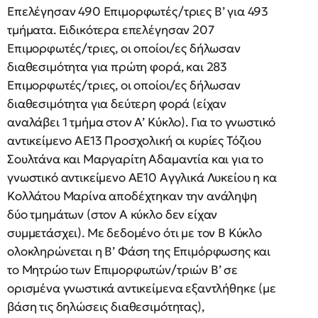
Επελέγησαν 490 Επιμορφωτές/τριες Β’ για 493
τμήματα. Ειδικότερα επελέγησαν 207
Επιμορφωτές/τριες, οι οποίοι/ες δήλωσαν
διαθεσιμότητα για πρώτη φορά, και 283
Επιμορφωτές/τριες, οι οποίοι/ες δήλωσαν
διαθεσιμότητα για δεύτερη φορά (είχαν
αναλάβει 1 τμήμα στον Α’ Κύκλο). Για το γνωστικό
αντικείμενο ΑΕ13 Προσχολική οι κυρίες Τόζιου
Σουλτάνα και Μαργαρίτη Αδαμαντία και για το
γνωστικό αντικείμενο ΑΕ10 Αγγλικά Λυκείου η κα
Κολλάτου Μαρίνα αποδέχτηκαν την ανάληψη
δύο τμημάτων (στον Α κύκλο δεν είχαν
συμμετάσχει). Με δεδομένο ότι με τον Β Κύκλο
ολοκληρώνεται η Β’ Φάση της Επιμόρφωσης και
το Μητρώο των Επιμορφωτών/τριών Β’ σε
ορισμένα γνωστικά αντικείμενα εξαντλήθηκε (με
βάση τις δηλώσεις διαθεσιμότητας),