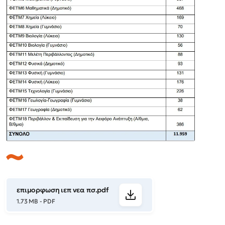
επιμορφωση ιεπ νεα πσ.pdf
1.73 MB - PDF