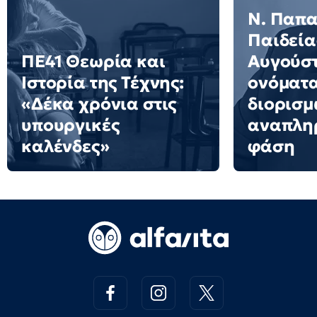
N. Παπα
Παιδείας
ΠΕ41 Θεωρία και
Αυγούστ
Ιστορία της Τέχνης:
ονόματα
«Δέκα χρόνια στις
διορισμ
υπουργικές
αναπληρ
καλένδες»
φάση