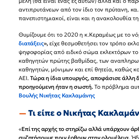
μέλη (θα είναι ένας εξ αυτών) αλλά και ο π
αντιπρυτάνεων από τον ίδιο τον πρύτανη, κα.
πανεπιστημιακοί, είναι και η ανακολουθία τ
Θυμίζουμε ότι το 2020 η κ.Κεραμέως με το νό
διατάξεις
»,
είχε θεσμοθετήσει τον τρόπο εκ
ψηφοφορίας από ειδικό σώμα εκλεκτόρων το 
καθηγητών πρώτης βαθμίδας, των αναπληρω
καθηγητών, μόνιμων και επί θητεία, καθώς κ
ΑΕΙ.
Τώρα η ίδια υπουργός, αποφάσισε άλλη δι
προηγούμενη ήταν η σωστή.
Το πρόβλημα αυτ
Βουλής Νικήτας Κακλαμάνης
Τι είπε ο Νικήτας Κακλαμά
«
Επί της αρχής το στηρίζω αλλά υπάρχουν άρ
συζητήσουμε πριν έρθουν στην ολομέλεια.
Ή