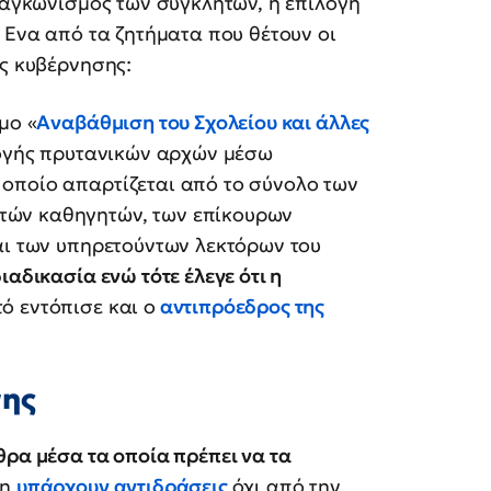
αραγκωνισμός των συγκλήτων, η επιλογή
 Ενα από τα ζητήματα που θέτουν οι
ης κυβέρνησης:
μο «
Αναβάθμιση του Σχολείου και άλλες
λογής πρυτανικών αρχών μέσω
οποίο απαρτίζεται από το σύνολο των
τών καθηγητών, των επίκουρων
αι των υπηρετούντων λεκτόρων του
αδικασία ενώ τότε έλεγε ότι η
ό εντόπισε και ο
αντιπρόεδρος της
νης
θρα μέσα τα οποία πρέπει να τα
δη
υπάρχουν αντιδράσεις
όχι από την