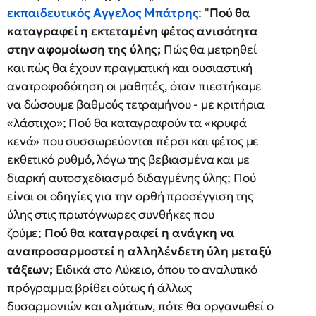
εκπαιδευτικός Αγγελος Μπάτρης
: "
Πού θα
καταγραφεί η εκτεταμένη φέτος ανισότητα
στην αφομοίωση της ύλης;
Πώς θα μετρηθεί
και πώς θα έχουν πραγματική και ουσιαστική
ανατροφοδότηση οι μαθητές, όταν πιεστήκαμε
να δώσουμε βαθμούς τετραμήνου - με κριτήρια
«λάστιχο»; Πού θα καταγραφούν τα «κρυφά
κενά»
που συσσωρεύονται πέρσι και φέτος με
εκθετικό ρυθμό, λόγω της βεβιασμένα και με
διαρκή αυτοσχεδιασμό διδαγμένης ύλης; Πού
είναι οι οδηγίες για την ορθή προσέγγιση της
ύλης στις πρωτόγνωρες συνθήκες που
ζούμε;
Πού θα καταγραφεί η ανάγκη να
αναπροσαρμοστεί η αλληλένδετη ύλη μεταξύ
τάξεων;
Ειδικά στο Λύκειο, όπου το αναλυτικό
πρόγραμμα βρίθει ούτως ή άλλως
δυσαρμονιών και αλμάτων, πότε θα οργανωθεί ο