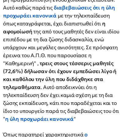
Αυτό καθώς παρά τις
διαβεβαιώσεις ότι η ύλη
προχωράει κανονικά
με την τηλεκπαίδευση
όπως καταγράφεται, έχει διαπιστωθεί ότι
η
αφομοίωσή
της από τους μαθητές δεν είναι ιδίου
επιπέδου με τη δια ζώσης διδασκαλία, ενώ
υπάρχουν και μεγάλες ανισότητες. Σε πρόσφατη
έρευνα του Α.Π.Θ. που παρουσίασε η
"Καθημερινή" ,
τρεις στους τέσσερις μαθητές
(72,6%) δήλωσαν ότι έχουν εμπεδώσει λίγο ή
και καθόλου την ύλη που διδάχθηκε στα
τηλεμαθήματα
. Αυτό αποδεικνύει ότι η
τηλεκπαίδευση δεν έχει καμιά σχέση με τη δια
ζώσης εκπαίδευση, κάτι που παραδέχεται και το
ίδιο το υπουργείο παρά τις διαβεβαιώσεις του ότι
"
η ύλη προχωράει κανονικά
"
Όπως παρατηρεί χαρακτηριστικά
ο