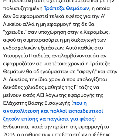
Η προοπτική αυτή σχετίζεται έμμεσα και με την
πολυσυζητημένη
Τράπεζα Θεμάτων
, η οποία
δεν θα εφαρμοστεί τελικά εφέτος για την Α'
Λυκείου αλλά η μη εφαρμογή της δε θα
"χρεωθεί" σαν υποχώρηση στην κ.Κεραμέως,
αφού τη συμπαρασύρει η μη διεξαγωγή των
ενδοσχολικών εξετάσεων. Αυτό καθώς στο
Υπουργείο Παιδείας αντιλαμβάνονται ότι αν
εφαρμοζόταν σε μια τέτοια χρονιά η Τράπεζα
Θεμάτων θα οδηγούμασταν σε "σφαγή" και στην
Α' Λυκείου, την ίδια χρονιά που υπολογίζεται
δεκάδες χιλιάδες μαθητές της Γ' τάξης να
μείνουν εκτός ΑΕΙ λόγω της εφαρμογής της
Ελάχιστης Βάσης Εισαγωγής (
που η
αντιπολίτευση και πολλοί εκπαιδευτικοί
ζητούν επίσης να παγώσει για φέτος
)
Ενδεικτικά, κατά την πρώτη της εφαρμογή το
2013, ο αριθμός των μετεξεταστέων αυξήθηκε