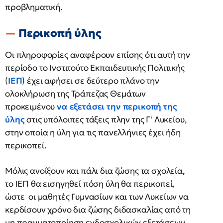
προβληματική.
Περικοπή ύλης
Οι πληροφορίες αναφέρουν επίσης ότι αυτή την
περίοδο το Ινστιτούτο Εκπαιδευτικής Πολιτικής
(
ΙΕΠ
) έχει αφήσει σε δεύτερο πλάνο την
ολοκλήρωση της Τράπεζας Θεμάτων
προκειμένου
να εξετάσει την περικοπή της
ύλης
στις υπόλοιπες τάξεις πλην της Γ' Λυκείου,
στην οποία η ύλη για τις πανελλήνιες έχει ήδη
περικοπεί.
Μόλις ανοίξουν και πάλι δια ζώσης τα σχολεία,
το ΙΕΠ θα εισηγηθεί πόση ύλη θα περικοπεί,
ώστε οι μαθητές Γυμνασίων και των Λυκείων να
κερδίσουν χρόνο δια ζώσης διδασκαλίας από τη
μη πραγματοποίηση ενδοσχολικών εξετάσεων.