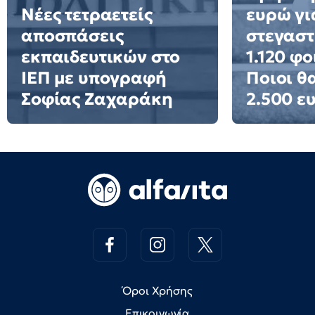
Νέες τετραετείς
ευρώ γι
αποσπάσεις
στεγαστ
εκπαιδευτικών στο
1.120 φο
ΙΕΠ με υπογραφή
Ποιοι θ
Σοφίας Ζαχαράκη
2.500 ε
Όροι Χρήσης
Επικοινωνία