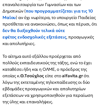
επαναλειτουργία των Γυμνασίων και των
Δημοτικών (
που προγραμματίζεται για τις 10
Μαϊου
) αν όχι νωρίτερα, το υπουργείο Παιδείας
προτίθεται να ανακοινώσει, όπως και πέρυσι, ότι
δεν θα διεξαχθούν τελικά ούτε
εφέτος ενδοσχολικές εξετάσεις
, προαγωγικές
και απολυτήριες.
Το αίτημα αυτό εξάλλου προέρχεται από
πολλούς εκπαιδευτικούς της τάξης, ενώ το έχει
καταθέσει ήδη και η ΟΛΜΕ, ο πρόεδρος της
οποίας κ.
Θ.Τσούχλος
είπε στο
alfavita.gr
ότι
λόγω της εκτεταμένης τηλεκπαίδευσης οι δύο
εβδομάδες προαγωγικών και απολυτηρίων
εξετάσεων να χρησιμοποιηθούν για περαίωση
της ύλης και επαναλήψεις.