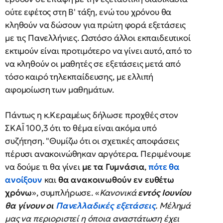
ούτε εφέτος στη Β' τάξη, ενώ του χρόνου θα
κληθούν να δώσουν για πρώτη φορά εξετάσεις
με τις Πανελλήνιες. Ωστόσο άλλοι εκπαιδευτικοί
εκτιμούν είναι προτιμότερο να γίνει αυτό, από το
να κληθούν οι μαθητές σε εξετάσεις μετά από
τόσο καιρό τηλεκπαίδευσης, με ελλιπή
αφομοίωση των μαθημάτων.
Πάντως η κ.Κεραμέως δήλωσε προχθές στον
ΣΚΑΪ 100,3 ότι το θέμα είναι ακόμα υπό
συζήτηση. "Θυμίζω ότι οι σχετικές αποφάσεις
πέρυσι ανακοινώθηκαν αργότερα. Περιμένουμε
να δούμε τι θα γίνει
με τα Γυμνάσια
,
πότε θα
ανοίξουν
και
θα ανακοινωθούν εν ευθέτω
χρόνω
», συμπλήρωσε. «
Κανονικά
εντός Ιουνίου
θα γίνουν οι
Πανελλαδικές εξετάσεις
. Μέλημά
μας να περιοριστεί η όποια αναστάτωση έχει