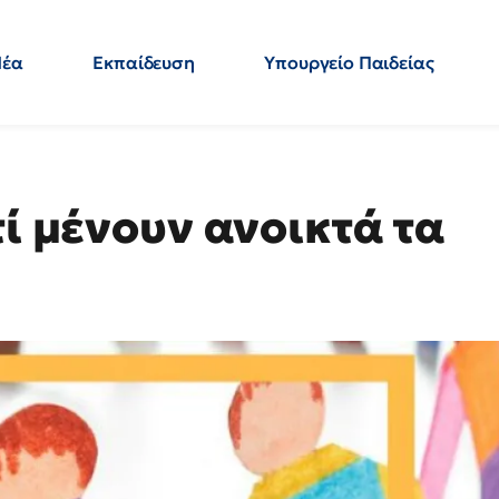
Νέα
Εκπαίδευση
Υπουργείο Παιδείας
 Εκπαιδευτικών
Μεταπτυχιακά
Πολιτική
Κόσμος
- Απαντήσεις
τί μένουν ανοικτά τα