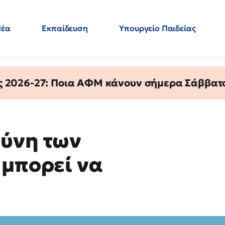
Νέα
Εκπαίδευση
Υπουργείο Παιδείας
 Εκπαιδευτικών
Μεταπτυχιακά
Πολιτική
Κόσμος
- Απαντήσεις
ς 2026-27: Ποια ΑΦΜ κάνουν σήμερα Σάββατο
θύνη των
 μπορεί να