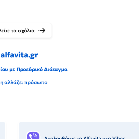
Δείτε τα σχόλια
alfavita.gr
ρίου με Προεδρικό Διάταγμα
έντη αλλάζει πρόσωπο
Ακολουθήστε το Αlfavita στο Viber