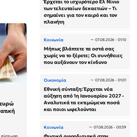
Έρχεται το ισχυρότερο Ελ Νίνιο
των τελευταίων δεκαετιών – Τι
σημαίνει για τον καιρό και τον
πλανήτη
Κοινωνία
07.08.2026 - 01:10
Μήπως βλάπτετε τα οστά σας
χωρίς να το ξέρετε; Οι συνήθειες
που αυξάνουν τον κίνδυνο
Οικονομία
07.08.2026 - 01:01
Εθνική σύνταξη: Έρχεται νέα
αύξηση από 1η Ιανουαρίου 2027 -
Αναλυτικά τα εκτιμώμενα ποσά
 ευρώ
και ποιοι ωφελούνται
ατική
Κοινωνία
07.08.2026 - 00:39
Φυσικά αφροδισιακά στην
η πίστωση