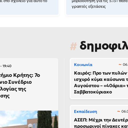
αι στο σχολείο για αυτό το
μοριοδότηση για τις 5.131 θέσε
γραπτές εξετάσεις
δημοφι
Κοινωνία
06.
- 19:40
Καιρός: Προ των πυλών
ήμιο Κρήτης: 7ο
ισχυρό κύμα καύσωνα 
ιο Συνέδριο
Αυγούστου – «40άρια» 
λογίας της
Σαββατοκύριακο
υσης
Εκπαίδευση
06.
ΑΣΕΠ: Μέχρι την Δευτέρ
προσωρινοί πίνακες κα