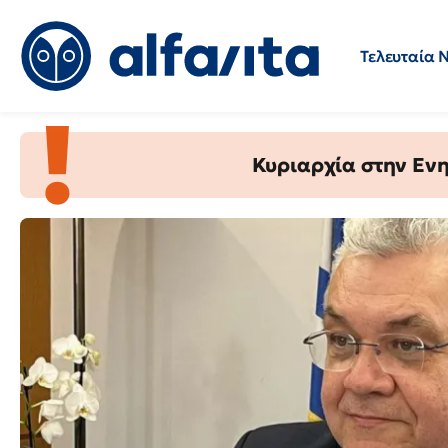
Τελευταία 
AlfaVita
Προσλήψεις
Ερωτήσεις 
-
Ειδήσεις
Κυριαρχία στην Ενημ
για
την
εκπαίδευση