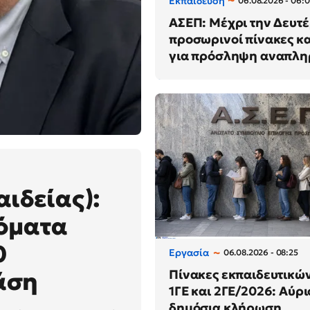
Εκπαίδευση
06.08.2026 - 06:
ΑΣΕΠ: Μέχρι την Δευτέ
προσωρινοί πίνακες κ
για πρόσληψη αναπλ
ιδείας):
νόματα
0
Εργασία
06.08.2026 - 08:25
Πίνακες εκπαιδευτικώ
άση
1ΓΕ και 2ΓΕ/2026: Αύρι
δημόσια κλήρωση