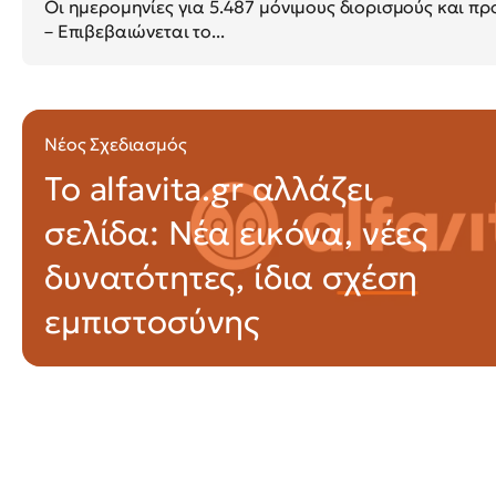
Οι ημερομηνίες για 5.487 μόνιμους διορισμούς και 
– Επιβεβαιώνεται το...
Νέος Σχεδιασμός
Το alfavita.gr αλλάζει
σελίδα: Νέα εικόνα, νέες
δυνατότητες, ίδια σχέση
εμπιστοσύνης