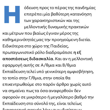
Η
όδευση προς το πέρας της πανδημίας
επιτρέπει μία βαθύτερη κατανόηση
των χαρακτηριστικών και της
μελλοντικής δυναμικής πρακτικών
και μέτρων που βιαίως έγιναν μέρος της
καθημερινότητάς μας την προηγούμενη διετία.
Ειδικότερα στο χώρο της Παιδείας,
πρωταγωνιστικό ρόλο διαδραμάτισε
η εξ
αποστάσεως διδασκαλία
. Και αν η μελλοντική
εφαρμογή αυτής σε Α/θμια και Β/θμια
Εκπαίδευση τελεί υπό γενικότερη αμφισβήτηση,
το τοπίο στην Γ/θμια, στην οποία θα
επικεντρωθούμε στο παρόν άρθρο χωρίς αυτό
να σημαίνει πως τα όσα αναφερθούν δεν
αφορούν σε μικρότερο ή μεγαλύτερο βαθμό την
Εκπαίδευση στο σύνολό της, είναι τελείως
διαφορετικό αφενός λόγω των ιδιαίτερων