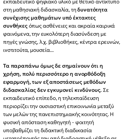
εκπαιδευτικό ψηφιακό υλικό με θετικό αντίκτυπο
στη μαθησιακή διδασκαλία, τη
δυνατότητα
συνέχισης μαθημάτων υπό έκτακτες
συνθήκες
όπως ασθένειες και ακραία καιρικά
φαινόμενα, την ευκολότερη διασύνδεση με
πηγές γνώσης, λ.χ. βιβλιοθήκες, κέντρα ερευνών,
ινστιτούτα, μουσεία...
Τα παραπάνω όμως δε σημαίνουν ότι η
χρήση, πολύ περισσότερο η ανορθόδοξη
εφαρμογή, των εξ αποστάσεως μεθόδων
διδασκαλίας δεν εγκυμονεί κινδύνους.
Σε
εκπαιδευτικό επίπεδο, η τηλεκπαίδευση
περιορίζει την ουσιαστική επικοινωνία μεταξύ
των μελών της πανεπιστημιακής κοινότητας. Η
φυσική απόσταση καθηγητή - φοιτητή
υποβαθμίζει τη διδακτική διαδικασία
μετατρέποντάς την από διαδραστική μέθεξη σε