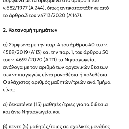
σύμφωνα με τα οριζόμενα στο άρθρο 4 του
ν.682/1977 (Α΄244), όπως αντικαταστάθηκε από
το άρθρο.3 του ν.4713/2020 (Α΄147).
2. Κατανομή τμημάτων
α) Σύμφωνα με την παρ. 4 του άρθρου 40 του ν.
4589/2019 (Α΄13) και την παρ. 1, του άρθρου 50
του ν. 4692/2020 (Α΄111) τα Νηπιαγωγεία,
ανάλογα με τον αριθμό των οργανικών θέσεων
των νηπιαγωγών, είναι μονοθέσια ή πολυθέσια.
Ο ελάχιστος αριθμός μαθητών/τριών ανά Τμήμα
είναι:
α) δεκαπέντε (15) μαθητές/τριες για τα διθέσια
και άνω Νηπιαγωγεία και
β) πέντε (5) μαθητές/τριες σε σχολικές μονάδες