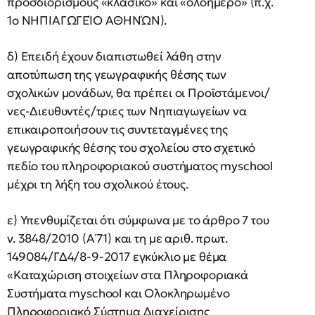
προσδιορισμούς «κλασικό» και «ολοήμερο» (π.χ.
1ο ΝΗΠΙΑΓΩΓΕΊΟ ΑΘΗΝΏΝ).
δ) Επειδή έχουν διαπιστωθεί λάθη στην
αποτύπωση της γεωγραφικής θέσης των
σχολικών μονάδων, θα πρέπει οι Προϊστάμενοι/
νες-Διευθυντές/τριες των Νηπιαγωγείων να
επικαιροποιήσουν τις συντεταγμένες της
γεωγραφικής θέσης του σχολείου στο σχετικό
πεδίο του πληροφοριακού συστήματος myschool
μέχρι τη λήξη του σχολικού έτους.
ε) Υπενθυμίζεται ότι σύμφωνα με το άρθρο 7 του
ν. 3848/2010 (Α΄71) και τη με αριθ. πρωτ.
149084/ΓΔ4/8-9-2017 εγκύκλιο με θέμα
«Καταχώριση στοιχείων στα Πληροφοριακά
Συστήματα myschool και Ολοκληρωμένο
Πληροφοριακό Σύστημα Διαχείρισης