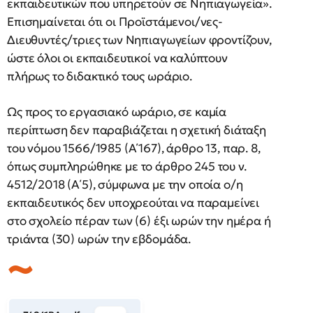
εκπαιδευτικών που υπηρετούν σε Νηπιαγωγεία».
Επισημαίνεται ότι οι Προϊστάμενοι/νες-
Διευθυντές/τριες των Νηπιαγωγείων φροντίζουν,
ώστε όλοι οι εκπαιδευτικοί να καλύπτουν
πλήρως το διδακτικό τους ωράριο.
Ως προς το εργασιακό ωράριο, σε καμία
περίπτωση δεν παραβιάζεται η σχετική διάταξη
του νόμου 1566/1985 (Α΄167), άρθρο 13, παρ. 8,
όπως συμπληρώθηκε με το άρθρο 245 του ν.
4512/2018 (Α΄5), σύμφωνα με την οποία ο/η
εκπαιδευτικός δεν υποχρεούται να παραμείνει
στο σχολείο πέραν των (6) έξι ωρών την ημέρα ή
τριάντα (30) ωρών την εβδομάδα.