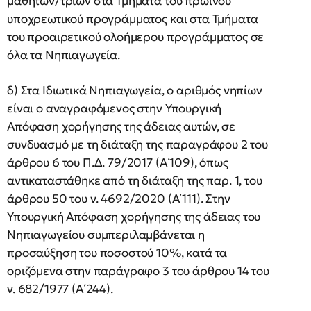
μαθητών/τριών στα Τμήματα του πρωινού
υποχρεωτικού προγράμματος και στα Τμήματα
του προαιρετικού ολοήμερου προγράμματος σε
όλα τα Νηπιαγωγεία.
δ) Στα Ιδιωτικά Νηπιαγωγεία, ο αριθμός νηπίων
είναι ο αναγραφόμενος στην Υπουργική
Απόφαση χορήγησης της άδειας αυτών, σε
συνδυασμό με τη διάταξη της παραγράφου 2 του
άρθρου 6 του Π.Δ. 79/2017 (Α΄109), όπως
αντικαταστάθηκε από τη διάταξη της παρ. 1, του
άρθρου 50 του ν. 4692/2020 (Α΄111). Στην
Υπουργική Απόφαση χορήγησης της άδειας του
Νηπιαγωγείου συμπεριλαμβάνεται η
προσαύξηση του ποσοστού 10%, κατά τα
οριζόμενα στην παράγραφο 3 του άρθρου 14 του
ν. 682/1977 (Α΄244).