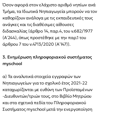
Όσον αφορά στον ελάχιστο αριθμό νηπίων ανά
Τμήμα, τα Ιδιωτικά Νηπιαγωγεία μπορούν να τον
καθορίζουν ανάλογα με τις εκπαιδευτικές τους
ανάγκες και τις διαθέσιμες αίθουσες
διδασκαλίας (άρθρο 14, παρ.4, του ν.682/1977
(Α΄244), όπως προστέθηκε με την παρ.1 του
άρθρου 7 του ν.4713/2020 (Α΄147)).
3. Ενημέρωση πληροφοριακού συστήματος
myschool
α) Τα αναλυτικά στοιχεία εγγραφών των
Νηπιαγωγείων για το σχολικό έτος 2021-22
καταχωρίζονται με ευθύνη των Προϊσταμένων
-Διευθυντών/τριών τους, στο Βιβλίο Μητρώου
και στα σχετικά πεδία του Πληροφοριακού
Συστήματος myschool μετά την ενεργοποίηση