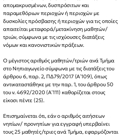
απομακρυσμένων, δυσπρόσιτων και
παραμεθόριων περιοχών ή περιοχών με
δυσκολίες πρόσβασης ή περιοχών για τις οποίες
απαιτείται μεταφορά/μετακίνηση μαθητών/
τριών, σύμφωνα με τις ισχύουσες διατάξεις
νόμων και κανονιστικών πράξεων.
Ο μέγιστος αριθμός μαθητών/τριών ανά Τμήμα
στο Νηπιαγωγείο σύμφωνα με τις διατάξεις του
άρθρου 6, παρ. 2, ΠΔ79/2017 (Α΄109), όπως
αντικαταστάθηκε με την παρ. 1, του άρθρου 50
του ν. 4692/2020 (Α΄111) καθορίζεται στους
είκοσι πέντε (25).
Επισημαίνεται ότι, εάν ο αριθμός αιτήσεων
νηπίων/ προνηπίων για εγγραφή υπερβαίνει
τους 25 μαθητές/τριες ανά Τμήμα, εφαρμόζονται