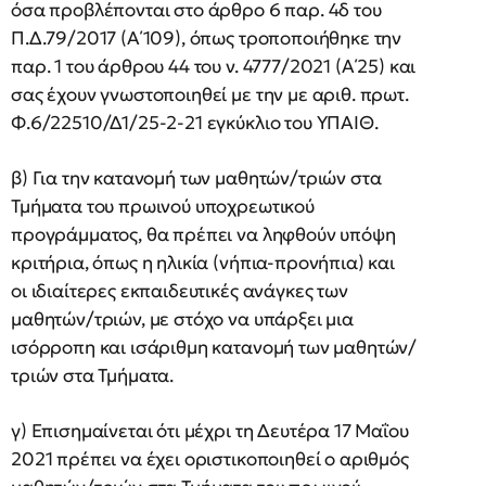
όσα προβλέπονται στο άρθρο 6 παρ. 4δ του
Π.Δ.79/2017 (Α΄109), όπως τροποποιήθηκε την
παρ. 1 του άρθρου 44 του ν. 4777/2021 (Α΄25) και
σας έχουν γνωστοποιηθεί με την με αριθ. πρωτ.
Φ.6/22510/Δ1/25-2-21 εγκύκλιο του ΥΠΑΙΘ.
β) Για την κατανομή των μαθητών/τριών στα
Τμήματα του πρωινού υποχρεωτικού
προγράμματος, θα πρέπει να ληφθούν υπόψη
κριτήρια, όπως η ηλικία (νήπια-προνήπια) και
οι ιδιαίτερες εκπαιδευτικές ανάγκες των
μαθητών/τριών, με στόχο να υπάρξει μια
ισόρροπη και ισάριθμη κατανομή των μαθητών/
τριών στα Τμήματα.
γ) Επισημαίνεται ότι μέχρι τη Δευτέρα 17 Μαΐου
2021 πρέπει να έχει οριστικοποιηθεί ο αριθμός