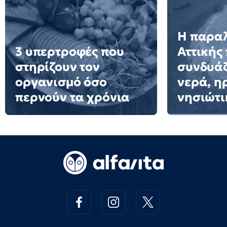
Η παραλ
3 υπερτροφές που
Αττικής
στηρίζουν τον
συνδυά
οργανισμό όσο
νερά, η
περνούν τα χρόνια
νησιώτι