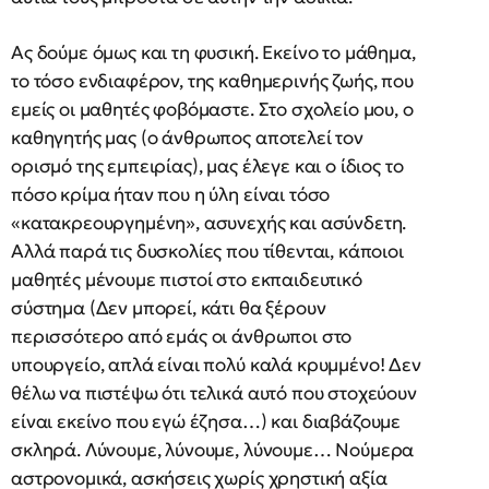
Ας δούμε όμως και τη φυσική. Εκείνο το μάθημα,
το τόσο ενδιαφέρον, της καθημερινής ζωής, που
εμείς οι μαθητές φοβόμαστε. Στο σχολείο μου, ο
καθηγητής μας (ο άνθρωπος αποτελεί τον
ορισμό της εμπειρίας), μας έλεγε και ο ίδιος το
πόσο κρίμα ήταν που η ύλη είναι τόσο
«κατακρεουργημένη», ασυνεχής και ασύνδετη.
Αλλά παρά τις δυσκολίες που τίθενται, κάποιοι
μαθητές μένουμε πιστοί στο εκπαιδευτικό
σύστημα (Δεν μπορεί, κάτι θα ξέρουν
περισσότερο από εμάς οι άνθρωποι στο
υπουργείο, απλά είναι πολύ καλά κρυμμένο! Δεν
θέλω να πιστέψω ότι τελικά αυτό που στοχεύουν
είναι εκείνο που εγώ έζησα…) και διαβάζουμε
σκληρά. Λύνουμε, λύνουμε, λύνουμε… Νούμερα
αστρονομικά, ασκήσεις χωρίς χρηστική αξία