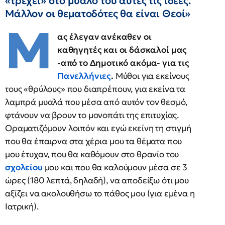
«τρέχει» στο μυαλό του αυτές τις ιδέες.
Μάλλον οι θεματοδότες θα είναι Θεοί»
Μ
ας έλεγαν ανέκαθεν οι
καθηγητές και οι δάσκαλοί μας
-από το Δημοτικό ακόμα- για τις
Πανελλήνιες
.
Μύθοι για εκείνους
τους «θρύλους» που διαπρέπουν, για εκείνα τα
λαμπρά μυαλά που μέσα από αυτόν τον θεσμό,
φτάνουν να βρουν το μονοπάτι της επιτυχίας.
Οραματιζόμουν λοιπόν και εγώ εκείνη τη στιγμή
που θα έπαιρνα στα χέρια μου τα θέματα που
μου έτυχαν, που θα καθόμουν στο θρανίο του
σχολείου
μου και που θα καλούμουν μέσα σε 3
ώρες (180 λεπτά, δηλαδή), να αποδείξω ότι μου
αξίζει να ακολουθήσω το πάθος μου (για εμένα η
Ιατρική).