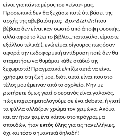
είναι για πάντα μέρος του «είναι» μας.
Προσωπικά δεν θα ξεχάσω ποτέ ότι βάσει της
αρχής της αβεβαιότητας:
Δ
p
x
∙Δ
t
≥
h
2π
(που
βέβαια δεν είναι καν σωστό από άποψη φυσικής,
αλλά αφού το λέει το βιβλίο...παπαγάλοι είμαστε
εξάλλου τελικά!), ενώ είμαι σίγουρος πως όσον
αφορά την ιωδοφορμική αντίδραση ποτέ δεν θα
σταματήσω να θυμάμαι κάθε στάδιό της
ξεχωριστά! Πραγματικά ελπίζω αυτά να είναι
χρήσιμα στη ζωή μου, διότι αυτά είναι που στο
τέλος μου έμειναν από το σχολείο. Μην με
ρωτήσετε όμως γιατί ο ουρανός είναι γαλανός,
πώς επιχειρηματολογούμε σε ένα debate, ή γιατί
τα φύλλα αλλάζουν χρώμα τον χειμώνα. Ακόμα
και αν ήταν χαμένα κάπου στο πρόγραμμα
σπουδών, ήταν
εκτός ύλης
για τις πανελλήνιες,
όχι και τόσο σημαντικά δηλαδή!