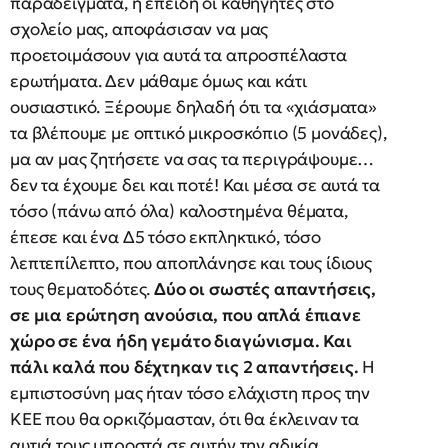
παραδείγματα, ή επειδή οι καθηγητές στο
σχολείο μας, αποφάσισαν να μας
προετοιμάσουν για αυτά τα απροσπέλαστα
ερωτήματα. Δεν μάθαμε όμως και κάτι
ουσιαστικό. Ξέρουμε δηλαδή ότι τα «χιάσματα»
τα βλέπουμε με οπτικό μικροσκόπιο (5 μονάδες),
μα αν μας ζητήσετε να σας τα περιγράψουμε…
δεν τα έχουμε δει και ποτέ! Και μέσα σε αυτά τα
τόσο (πάνω από όλα) καλοστημένα θέματα,
έπεσε και ένα Δ5 τόσο εκπληκτικό, τόσο
λεπτεπίλεπτο, που αποπλάνησε και τους ίδιους
τους θεματοδότες.
Δύο οι σωστές απαντήσεις,
σε μια ερώτηση ανούσια, που απλά έπιανε
χώρο σε ένα ήδη γεμάτο διαγώνισμα. Και
πάλι καλά που δέχτηκαν τις 2 απαντήσεις.
Η
εμπιστοσύνη μας ήταν τόσο ελάχιστη προς την
ΚΕΕ που θα ορκιζόμασταν, ότι θα έκλειναν τα
αυτιά τους μπροστά σε αυτήν την αδικία.