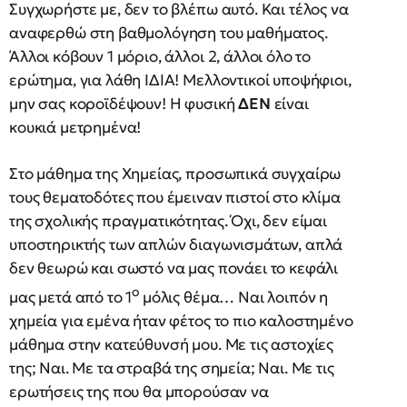
Συγχωρήστε με, δεν το βλέπω αυτό. Και τέλος να
αναφερθώ στη βαθμολόγηση του μαθήματος.
Άλλοι κόβουν 1 μόριο, άλλοι 2, άλλοι όλο το
ερώτημα, για λάθη ΙΔΙΑ! Μελλοντικοί υποψήφιοι,
μην σας κοροϊδέψουν! Η φυσική
ΔΕΝ
είναι
κουκιά μετρημένα!
Στο μάθημα της Χημείας, προσωπικά συγχαίρω
τους θεματοδότες που έμειναν πιστοί στο κλίμα
της σχολικής πραγματικότητας. Όχι, δεν είμαι
υποστηρικτής των απλών διαγωνισμάτων, απλά
δεν θεωρώ και σωστό να μας πονάει το κεφάλι
ο
μας μετά από το 1
μόλις θέμα… Ναι λοιπόν η
χημεία για εμένα ήταν φέτος το πιο καλοστημένο
μάθημα στην κατεύθυνσή μου. Με τις αστοχίες
της; Ναι. Με τα στραβά της σημεία; Ναι. Με τις
ερωτήσεις της που θα μπορούσαν να