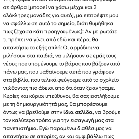
σε άρθρα [μπορεί να χάσω μέχρι και 2
ολόκληρες μονάδες για αυτό], μα επιτρέψτε μου
να σφάλλω σε αυτό το σημείο, διότι θυμήθηκα
πως ξέχασα κάτι προηγουμένως): Αν με ρωτάτε
τι πρέπει να γίνει από εδώ και πέρα, θα
απαντήσω το εξής απλό: Οι αρμόδιοι να
μιλήσουν στα παιδιά, να μιλήσουν σε εμάς τους
νέους που υπομένουμε το βάρος που βάζουν από
πάνω μας, που μαθαίνουμε αυτά που γράφουν
στα βιβλία, που τελικά φεύγουμε από το σχολείο
νιώθοντας πιο άδειοι από ότι όταν ξεκινήσαμε.
Κυρίες και κύριοι υπεύθυνοι, θα σας εκπλήξουμε
με τη δημιουργικότητά μας, θα μπορέσουμε
όντως να βρεθούμε στην
ίδια σελίδα
, να βρούμε
τον καλύτερο τρόπο για την εισαγωγή μας στα
πανεπιστήμια. Εγώ παραμένω διαθέσιμος να
απαντήσω σε απορίες, αν και αμφιβάλλω πως