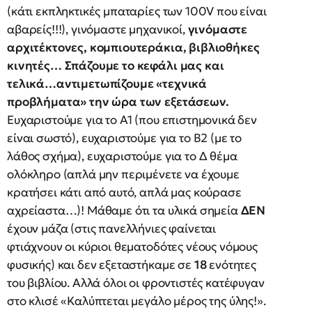
(κάτι εκπληκτικές μπαταρίες των 100V που είναι
αβαρείς!!!), γινόμαστε μηχανικοί,
γινόμαστε
αρχιτέκτονες, κομπιουτεράκια, βιβλιοθήκες
κινητές… Σπάζουμε το κεφάλι μας και
τελικά…αντιμετωπίζουμε «τεχνικά
προβλήματα» την ώρα των εξετάσεων.
Ευχαριστούμε για το Α1 (που επιστημονικά δεν
είναι σωστό), ευχαριστούμε για το Β2 (με το
λάθος σχήμα), ευχαριστούμε για το Δ θέμα
ολόκληρο (απλά μην περιμένετε να έχουμε
κρατήσει κάτι από αυτό, απλά μας κούρασε
αχρείαστα…)! Μάθαμε ότι τα υλικά σημεία
ΔΕΝ
έχουν μάζα (στις πανελλήνιες φαίνεται
φτιάχνουν οι κύριοι θεματοδότες νέους νόμους
φυσικής) και δεν εξεταστήκαμε σε
18
ενότητες
του βιβλίου. Αλλά όλοι οι φροντιστές κατέφυγαν
στο κλισέ «Καλύπτεται μεγάλο μέρος της ύλης!».