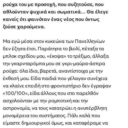
ρούχα του με προσοχή, που συζητούσε, που
αθλούνταν ψυχικά και σωματικά… Θα έλεγε
κανείς ότι φαινόταν ένας νέος που όντως
ζούσε χαρούμενα.
Μα εγώ μέσα στον κυκεώνα των Πανελληνίων
δεν έζησα έτσι. Παράτησα το βιολί, πέταξα τα
μπλοκ σχεδίου μου, «έκοψα» το τρέξιμο, άλλαξα
την γκαρνταρόμπα μου σε γκρι-μαύρα-άσπρα
ρούχα: όλα ίδια, βαρετά, αναντίστοιχα με την
έκθεσή μου. Είδα παιδιά που γέλαγαν συνέχεια
να κλαίνε επειδή στο φροντιστήριο δεν έγραψαν
«100/100», είδα άλλους που στο παρελθόν
ασχολούνταν με την ρομποτική και την
αστρονομία, να τους κατατρώει η ανυπέρβλητη
μονομέρεια του συστήματος. Πάλι καλά που
είμαστε δημιουργικοί όμως, και καταφέραμε να