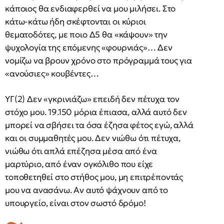
κάποιος θα ενδιαφερθεί να μου μιλήσει. Στο
κάτω-κάτω ήδη σκέφτονται οι κύριοι
θεματοδότες, με ποιο Δ5 θα «κάψουν» την
ψυχολογία της επόμενης «φουρνιάς»… Δεν
νομίζω να βρουν χρόνο στο πρόγραμμά τους για
«ανούσιες» κουβέντες…
ΥΓ(2) Δεν «γκρινιάζω» επειδή δεν πέτυχα τον
στόχο μου. 19.150 μόρια έπιασα, αλλά αυτό δεν
μπορεί να σβήσει τα όσα έζησα φέτος εγώ, αλλά
και οι συμμαθητές μου. Δεν νιώθω ότι πέτυχα,
νιώθω ότι απλά επέζησα μέσα από ένα
μαρτύριο, από έναν ογκόλιθο που είχε
τοποθετηθεί στο στήθος μου, μη επιτρέποντάς
μου να ανασάνω. Αν αυτό ψάχνουν από το
υπουργείο, είναι στον σωστό δρόμο!