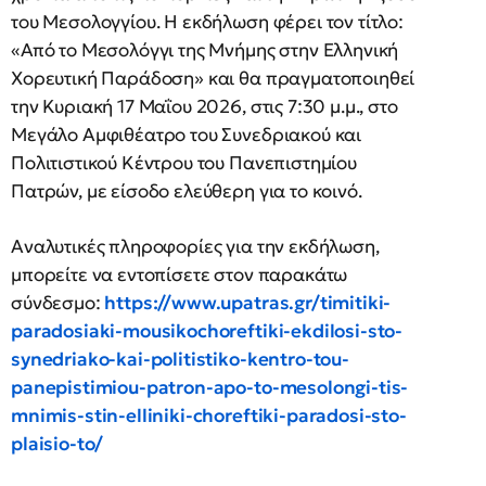
του Μεσολογγίου. Η εκδήλωση φέρει τον τίτλο:
«Από το Μεσολόγγι της Μνήμης στην Ελληνική
Χορευτική Παράδοση» και θα πραγματοποιηθεί
την Κυριακή 17 Μαΐου 2026, στις 7:30 μ.μ., στο
Μεγάλο Αμφιθέατρο του Συνεδριακού και
Πολιτιστικού Κέντρου του Πανεπιστημίου
Πατρών, με είσοδο ελεύθερη για το κοινό.
Αναλυτικές πληροφορίες για την εκδήλωση,
μπορείτε να εντοπίσετε στον παρακάτω
σύνδεσμο:
https://www.upatras.gr/timitiki-
paradosiaki-mousikochoreftiki-ekdilosi-sto-
synedriako-kai-politistiko-kentro-tou-
panepistimiou-patron-apo-to-mesolongi-tis-
mnimis-stin-elliniki-choreftiki-paradosi-sto-
plaisio-to/