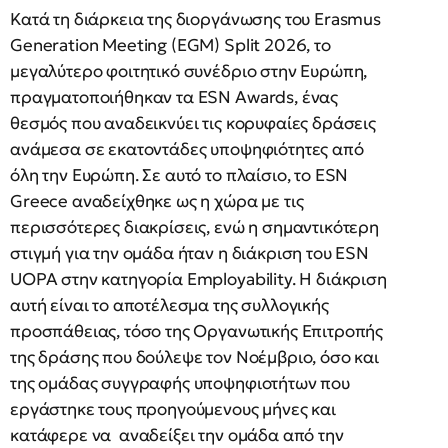
Κατά τη διάρκεια της διοργάνωσης του Erasmus
Generation Meeting (EGM) Split 2026, το
μεγαλύτερο φοιτητικό συνέδριο στην Ευρώπη,
πραγματοποιήθηκαν τα ESN Awards, ένας
θεσμός που αναδεικνύει τις κορυφαίες δράσεις
ανάμεσα σε εκατοντάδες υποψηφιότητες από
όλη την Ευρώπη. Σε αυτό το πλαίσιο, το ESN
Greece αναδείχθηκε ως η χώρα με τις
περισσότερες διακρίσεις, ενώ η σημαντικότερη
στιγμή για την ομάδα ήταν η διάκριση του ESN
UOPA στην κατηγορία Employability. Η διάκριση
αυτή είναι το αποτέλεσμα της συλλογικής
προσπάθειας, τόσο της Οργανωτικής Επιτροπής
της δράσης που δούλεψε τον Νοέμβριο, όσο και
της ομάδας συγγραφής υποψηφιοτήτων που
εργάστηκε τους προηγούμενους μήνες και
κατάφερε να αναδείξει την ομάδα από την