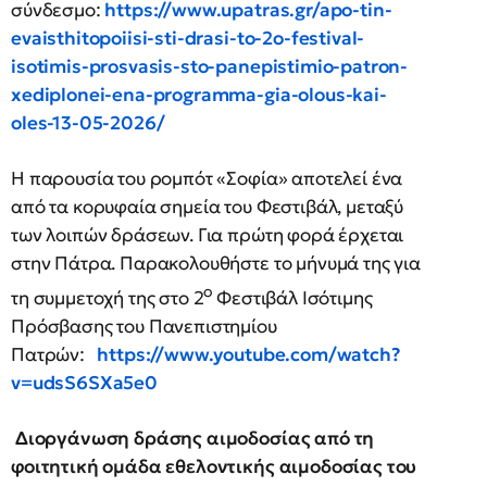
σύνδεσμο:
https://www.upatras.gr/apo-tin-
evaisthitopoiisi-sti-drasi-to-2o-festival-
isotimis-prosvasis-sto-panepistimio-patron-
xediplonei-ena-programma-gia-olous-kai-
oles-13-05-2026/
Η παρουσία του ρομπότ «Σοφία» αποτελεί ένα
από τα κορυφαία σημεία του Φεστιβάλ, μεταξύ
των λοιπών δράσεων. Για πρώτη φορά έρχεται
στην Πάτρα. Παρακολουθήστε το μήνυμά της για
ο
τη συμμετοχή της στο 2
Φεστιβάλ Ισότιμης
Πρόσβασης του Πανεπιστημίου
Πατρών:
https://www.youtube.com/watch?
v=udsS6SXa5e0
Διοργάνωση δράσης αιμοδοσίας από τη
φοιτητική ομάδα εθελοντικής αιμοδοσίας του