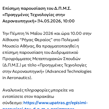
Επίσημη παρουσίαση του Δ.Π.Μ.Σ.
«Προηγμένες Τεχνολογίες στην
Αεροναυπηγική» |14.05.2026, 10:00
Την Πέμπτη 14 Μαΐου 2026 και ώρα 10.00 στην
Αίθουσα “Ρήγας Φεραίος” στο Πολεμικό
Μουσείο Αθήνας, θα πραγματοποιηθεί η
επίσημη παρουσίαση του Διιδρυματικού
Προγράμματος Μεταπτυχιακών Σπουδών
(Δ.Π.Μ.Σ.) με τίτλο «Προηγμένες Τεχνολογίες
στην Αεροναυπηγική» (Advanced Technologies
in Aeronautics).
Αναλυτικές πληροφορίες μπορείτε να
εντοπίσετε στον παρακάτω
σύνδεσμο:
https://www.upatras.gr/episimi-
parousiasi-tou-d-p-m-s-proigmenes-