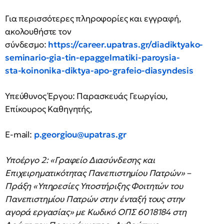
Για περισσότερες πληροφορίες και εγγραφή,
ακολουθήστε τον
σύνδεσμο:
https://career.upatras.gr/diadiktyako-
seminario-gia-tin-epaggelmatiki-paroysia-
sta-koinonika-diktya-apo-grafeio-diasyndesis
Υπεύθυνος Έργου: Παρασκευάς Γεωργίου,
Επίκουρος Καθηγητής,
Ε-mail:
p.georgiou@upatras.gr
Υποέργο 2: «Γραφείο Διασύνδεσης και
Επιχειρηματικότητας Πανεπιστημίου Πατρών» –
Πράξη «Υπηρεσίες Υποστήριξης Φοιτητών του
Πανεπιστημίου Πατρών στην ένταξή τους στην
αγορά εργασίας» με Κωδικό ΟΠΣ 6018184 στη