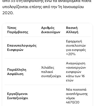
από 35 έτη ασφάλισης ενώ τα αναδρομικά ποσά
υπολογίζονται επίσης από την 1η Ιανουαρίου
2020.
Τύπος
Αριθμός
Βασική
Παρέμβασης
Δικαιούχων
Αλλαγή
Εφαρμογή
Επανυπολογισμός
συντελεστών
Εισφορών
για εισφορές
>20%
Αναγνώριση
Χιλιάδες
«ανενεργών»
Παράλληλη
παλαιοί
εισφορών
Ασφάλιση
συνταξιούχοι
κάτω των 16
ετών
Νέα ποσοστά
Εργαζόμενοι
αναπλήρωσης
Συνταξιούχοι
νόμου
4670/20