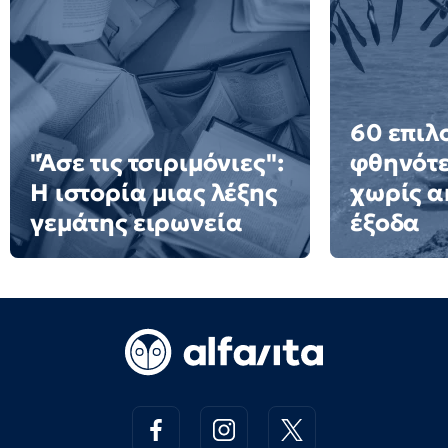
60 επιλ
"Άσε τις τσιριμόνιες":
φθηνότε
Η ιστορία μιας λέξης
χωρίς α
γεμάτης ειρωνεία
έξοδα