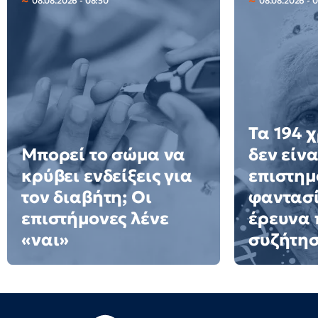
08.08.2026 - 08:50
08.08.2026 - 0
Τα 194 
Μπορεί το σώμα να
δεν είνα
κρύβει ενδείξεις για
επιστημ
τον διαβήτη; Οι
φαντασί
επιστήμονες λένε
έρευνα 
«ναι»
συζήτη