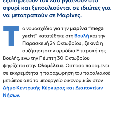
εξυπηρετούν τον λαό βγαίνουν στο
σφυρί και ξεπουλιούνται σε ιδιώτες για
να μετατραπούν σε Μαρίνες.
T
ο νομοσχέδιο για την
μαρίνα “mega
yacht
” κατατέθηκε στη
Βουλή
και την
Παρασκευή 24 Οκτωβρίου , ξεκινά η
συζήτηση στην αρμόδια Επιτροπή της
Βουλής, ενώ την Πέμπτη 30 Οκτωβρίου
ψηφίζεται στην
Ολομέλεια
. Ωστ’οσο παραμένει
σε εκκρεμότητα η παραχώρηση του παραλιακού
μετώπου από το υπουργείο οικονομικών στον
Δήμο Κεντρικής Κέρκυρας και Διαποντίων
Νήσων.