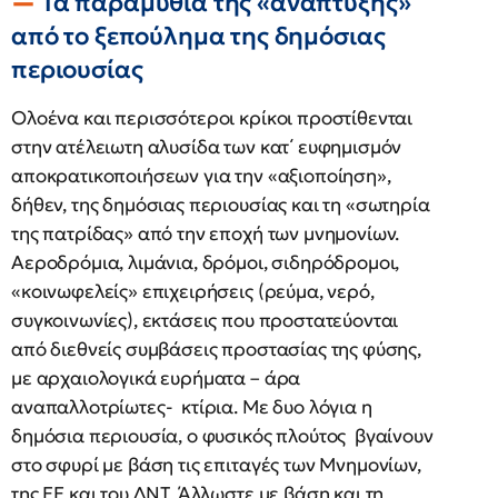
Τα παραμύθια της «ανάπτυξης»
από το ξεπούλημα της δημόσιας
περιουσίας
Ολοένα και περισσότεροι κρίκοι προστίθενται
στην ατέλειωτη αλυσίδα των κατ΄ ευφημισμόν
αποκρατικοποιήσεων για την «αξιοποίηση»,
δήθεν, της δημόσιας περιουσίας και τη «σωτηρία
της πατρίδας» από την εποχή των μνημονίων.
Αεροδρόμια, λιμάνια, δρόμοι, σιδηρόδρομοι,
«κοινωφελείς» επιχειρήσεις (ρεύμα, νερό,
συγκοινωνίες), εκτάσεις που προστατεύονται
από διεθνείς συμβάσεις προστασίας της φύσης,
με αρχαιολογικά ευρήματα – άρα
αναπαλλοτρίωτες- κτίρια. Με δυο λόγια η
δημόσια περιουσία, ο φυσικός πλούτος βγαίνουν
στο σφυρί με βάση τις επιταγές των Μνημονίων,
της ΕΕ και του ΔΝΤ. Άλλωστε με βάση και τη