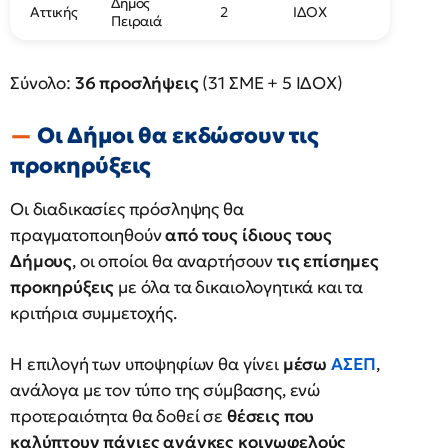
Δήμος
Αττικής
2
ΙΔΟΧ
Πειραιά
Σύνολο:
36 προσλήψεις
(31 ΣΜΕ + 5 ΙΔΟΧ)
Οι Δήμοι θα εκδώσουν τις
προκηρύξεις
Οι διαδικασίες πρόσληψης θα
πραγματοποιηθούν
από τους ίδιους τους
Δήμους
, οι οποίοι θα αναρτήσουν
τις επίσημες
προκηρύξεις
με όλα τα δικαιολογητικά και τα
κριτήρια συμμετοχής.
Η επιλογή των υποψηφίων θα γίνει
μέσω
ΑΣΕΠ
,
ανάλογα με τον τύπο της σύμβασης, ενώ
προτεραιότητα θα δοθεί σε
θέσεις που
καλύπτουν πάγιες ανάγκες κοινωφελούς