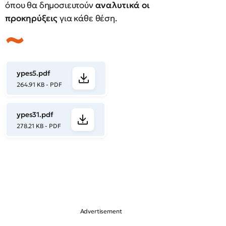
όπου θα δημοσιευτούν
αναλυτικά οι
προκηρύξεις
για κάθε θέση.
ypes5.pdf
264.91 KB - PDF
ypes31.pdf
278.21 KB - PDF