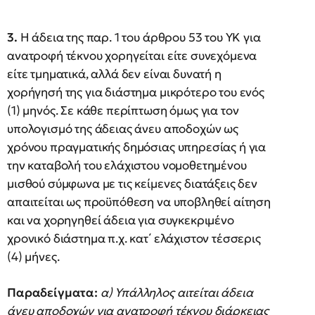
3.
Η άδεια της παρ. 1 του άρθρου 53 του ΥΚ για
ανατροφή τέκνου χορηγείται είτε συνεχόμενα
είτε τμηματικά, αλλά δεν είναι δυνατή η
χορήγησή της για διάστημα μικρότερο του ενός
(1) μηνός. Σε κάθε περίπτωση όμως για τον
υπολογισμό της άδειας άνευ αποδοχών ως
χρόνου πραγματικής δημόσιας υπηρεσίας ή για
την καταβολή του ελάχιστου νομοθετημένου
μισθού σύμφωνα με τις κείμενες διατάξεις δεν
απαιτείται ως προϋπόθεση να υποβληθεί αίτηση
και να χορηγηθεί άδεια για συγκεκριμένο
χρονικό διάστημα π.χ. κατ΄ ελάχιστον τέσσερις
(4) μήνες.
Παραδείγματα:
α) Υπάλληλος αιτείται άδεια
άνευ αποδοχών για ανατροφή τέκνου διάρκειας