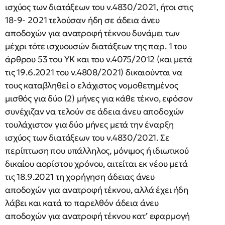
ισχύος των διατάξεων του ν.4830/2021, ήτοι στις
18-9- 2021 τελούσαν ήδη σε άδεια άνευ
αποδοχών για ανατροφή τέκνου δυνάμει των
μέχρι τότε ισχυουσών διατάξεων της παρ. 1 του
άρθρου 53 του ΥΚ και του ν.4075/2012 (και μετά
τις 19.6.2021 του ν.4808/2021) δικαιούνται να
τους καταβληθεί ο ελάχιστος νομοθετημένος
μισθός για δύο (2) μήνες για κάθε τέκνο, εφόσον
συνέχιζαν να τελούν σε άδεια άνευ αποδοχών
τουλάχιστον για δύο μήνες μετά την έναρξη
ισχύος των διατάξεων του ν.4830/2021. Σε
περίπτωση που υπάλληλος, μόνιμος ή ιδιωτικού
δικαίου αορίστου χρόνου, αιτείται εκ νέου μετά
τις 18.9.2021 τη χορήγηση άδειας άνευ
αποδοχών για ανατροφή τέκνου, αλλά έχει ήδη
λάβει και κατά το παρελθόν άδεια άνευ
αποδοχών για ανατροφή τέκνου κατ’ εφαρμογή