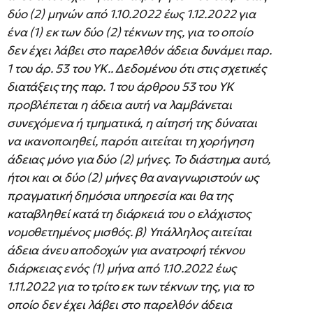
δύο (2) μηνών από 1.10.2022 έως 1.12.2022 για
ένα (1) εκ των δύο (2) τέκνων της, για το οποίο
δεν έχει λάβει στο παρελθόν άδεια δυνάμει παρ.
1 του άρ. 53 του ΥΚ.. Δεδομένου ότι στις σχετικές
διατάξεις της παρ. 1 του άρθρου 53 του ΥΚ
προβλέπεται η άδεια αυτή να λαμβάνεται
συνεχόμενα ή τμηματικά, η αίτησή της δύναται
να ικανοποιηθεί, παρότι αιτείται τη χορήγηση
άδειας μόνο για δύο (2) μήνες. Το διάστημα αυτό,
ήτοι και οι δύο (2) μήνες θα αναγνωριστούν ως
πραγματική δημόσια υπηρεσία και θα της
καταβληθεί κατά τη διάρκειά του ο ελάχιστος
νομοθετημένος μισθός. β) Υπάλληλος αιτείται
άδεια άνευ αποδοχών για ανατροφή τέκνου
διάρκειας ενός (1) μήνα από 1.10.2022 έως
1.11.2022 για το τρίτο εκ των τέκνων της, για το
οποίο δεν έχει λάβει στο παρελθόν άδεια