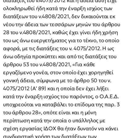
διατάξεις του ν.4075/2012 και η άδεια αυτή είχε
ολοκληρωθεί ήδη κατά την έναρξη ισχύος των
διατάξεων του ν.4808/2021, δεν δικαιούνται εκ
νέου την άδεια των τεσσάρων μηνών του άρθρου
28 του ν.4808/2021, καθώς έχει γίνει ήδη χρήση
του ως άνω ευεργετήματος για το τέκνο, το οποίο
αφορά, με τις διατάξεις του ν. 4075/2012. Η ως
άνω οδηγία προκύπτει και από τις διατάξεις του
άρθρου 53 του ν.4808/2021, «Για κάθε
εργαζόμενο γονέα, στον οποίο έχει χορηγηθεί
γονική άδεια, σύμφωνα με το άρθρο 50 του ν.
4075/2012 (Α’ 89) και η οποία δεν έχει λήξει
κατά την έναρξη ισχύος του παρόντος, ο Ο.Α.Ε.Δ.
υποχρεούται να καταβάλει το επίδομα της παρ. 3
του άρθρου 28», οπότε είναι και η μόνη
περίπτωση κατά την οποία ο υπάλληλος με
σχέση εργασίας ΙΔΟΧ θα ήταν δυνατόν να κάνει
συνδυαστική χρήση των διατάξεων των