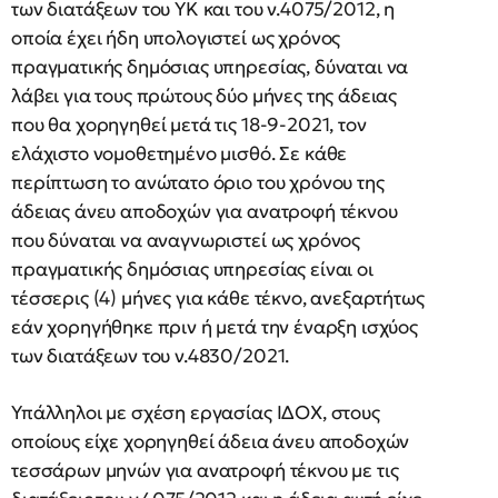
των διατάξεων του ΥΚ και του ν.4075/2012, η
οποία έχει ήδη υπολογιστεί ως χρόνος
πραγματικής δημόσιας υπηρεσίας, δύναται να
λάβει για τους πρώτους δύο μήνες της άδειας
που θα χορηγηθεί μετά τις 18-9-2021, τον
ελάχιστο νομοθετημένο μισθό. Σε κάθε
περίπτωση το ανώτατο όριο του χρόνου της
άδειας άνευ αποδοχών για ανατροφή τέκνου
που δύναται να αναγνωριστεί ως χρόνος
πραγματικής δημόσιας υπηρεσίας είναι οι
τέσσερις (4) μήνες για κάθε τέκνο, ανεξαρτήτως
εάν χορηγήθηκε πριν ή μετά την έναρξη ισχύος
των διατάξεων του ν.4830/2021.
Υπάλληλοι με σχέση εργασίας ΙΔΟΧ, στους
οποίους είχε χορηγηθεί άδεια άνευ αποδοχών
τεσσάρων μηνών για ανατροφή τέκνου με τις