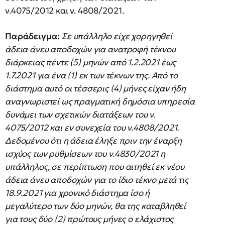
ν.4075/2012 και ν. 4808/2021.
Παράδειγμα:
Σε υπάλληλο είχε χορηγηθεί
άδεια άνευ αποδοχών για ανατροφή τέκνου
διάρκειας πέντε (5) μηνών από 1.2.2021 έως
1.7.2021 για ένα (1) εκ των τέκνων της. Από το
διάστημα αυτό οι τέσσερις (4) μήνες είχαν ήδη
αναγνωριστεί ως πραγματική δημόσια υπηρεσία
δυνάμει των σχετικών διατάξεων του ν.
4075/2012 και εν συνεχεία του ν.4808/2021.
Δεδομένου ότι η άδεια έληξε πριν την έναρξη
ισχύος των ρυθμίσεων του ν.4830/2021 η
υπάλληλος, σε περίπτωση που αιτηθεί εκ νέου
άδεια άνευ αποδοχών για το ίδιο τέκνο μετά τις
18.9.2021 για χρονικό διάστημα ίσο ή
μεγαλύτερο των δύο μηνών, θα της καταβληθεί
για τους δύο (2) πρώτους μήνες ο ελάχιστος