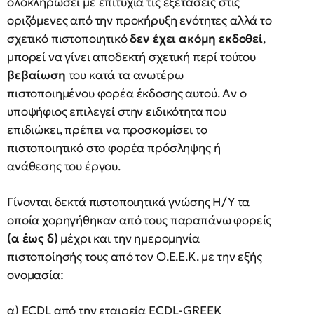
ολοκληρώσει με επιτυχία τις εξετάσεις στις
οριζόμενες από την προκήρυξη ενότητες αλλά το
σχετικό πιστοποιητικό
δεν
έχει
ακόμη
εκδοθεί
,
μπορεί να γίνει αποδεκτή σχετική περί τούτου
βεβαίωση
του κατά τα ανωτέρω
πιστοποιημένου φορέα έκδοσης αυτού. Αν ο
υποψήφιος επιλεγεί στην ειδικότητα που
επιδιώκει, πρέπει να προσκομίσει το
πιστοποιητικό στο φορέα πρόσληψης ή
ανάθεσης του έργου.
Γίνονται δεκτά πιστοποιητικά γνώσης Η/Υ τα
οποία χορηγήθηκαν από τους παραπάνω φορείς
(α έως
δ)
μέχρι και την ημερομηνία
πιστοποίησής τους από τον Ο.Ε.Ε.Κ. με την εξής
ονομασία:
α) ECDL από την εταιρεία ECDL-GREEK