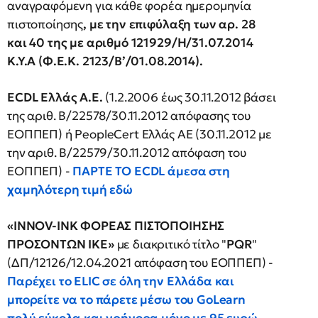
αναγραφόμενη για κάθε φορέα ημερομηνία
πιστοποίησης
, με την επιφύλαξη των
αρ. 28
και 40 της με αριθμό 121929/Η/31.07.2014
Κ.Υ.Α
(Φ.Ε.Κ. 2123/Β’/01.08.2014).
ECDL Eλλάς Α.Ε.
(1.2.2006 έως 30.11.2012 βάσει
της αριθ. Β/22578/30.11.2012 απόφασης του
ΕΟΠΠΕΠ) ή PeopleCert Ελλάς ΑΕ (30.11.2012 με
την αριθ. Β/22579/30.11.2012 απόφαση του
ΕΟΠΠΕΠ) -
ΠΑΡΤΕ ΤΟ ECDL άμεσα στη
χαμηλότερη τιμή εδώ
«INNOV-INK ΦΟΡΕΑΣ ΠΙΣΤΟΠΟΙΗΣΗΣ
ΠΡΟΣΟΝΤΩΝ ΙΚΕ»
με διακριτικό τίτλο "
PQR
"
(ΔΠ/12126/12.04.2021 απόφαση του ΕΟΠΠΕΠ) -
Παρέχει το ELIC σε όλη την Ελλάδα και
μπορείτε να το πάρετε μέσω του GoLearn