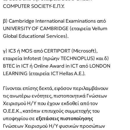
COMPUTER SOCIETY-Ε.Π.Υ.
β) Cambridge International Examinations από
UNIVERSITY OF CAMBRIDGE (εταιρεία Vellum
Global Educational Services).
γ) IC3 ή MOS από CERTIPORT (Microsoft),
εταιρεία Infotest (πρώην TECHNOPLUS) και δ)
BTEC in ICT ή Online Award in ICT από LONDON
LEARNING (εταιρεία ΙCT Hellas Α.Ε.).
Γίνονται επίσης δεκτά, εφόσον περιλαμβάνουν
τις ανωτέρω ενότητες, πιστοποιητικά Γνώσεων
Χειρισμού Η/Υ που έχουν εκδοθεί από τον
Ο.Ε.Ε.Κ., κατόπιν επιτυχούς συμμετοχής του
υποψηφίου σε
εξετάσεις
πιστοποίησης
Γνώσεων Χειρισμού Η/Υ φυσικών προσώπων