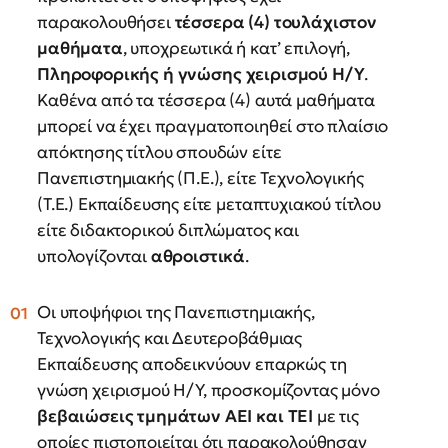
παρακολουθήσει
τέσσερα
(4)
τουλάχιστον
μαθήματα
, υποχρεωτικά ή κατ’ επιλογή,
Πληροφορικής
ή
γνώσης
χειρισμού
Η/Υ
.
Καθένα από τα τέσσερα (4) αυτά μαθήματα
μπορεί να έχει πραγματοποιηθεί στο πλαίσιο
απόκτησης τίτλου σπουδών είτε
Πανεπιστημιακής (Π.Ε.), είτε Τεχνολογικής
(Τ.Ε.) Εκπαίδευσης είτε μεταπτυχιακού τίτλου
είτε διδακτορικού διπλώματος και
υπολογίζονται
αθροιστικά
.
Οι υποψήφιοι της Πανεπιστημιακής,
Τεχνολογικής και Δευτεροβάθμιας
Εκπαίδευσης αποδεικνύουν επαρκώς τη
γνώση χειρισμού Η/Υ, προσκομίζοντας μόνο
βεβαιώσεις τμημάτων ΑΕΙ και ΤΕΙ
με τις
οποίες πιστοποιείται ότι παρακολούθησαν