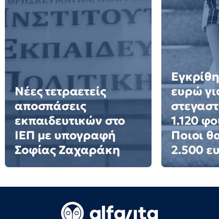
Εγκρίθη
Νέες τετραετείς
ευρώ γι
αποσπάσεις
στεγαστ
εκπαιδευτικών στο
1.120 φο
ΙΕΠ με υπογραφή
Ποιοι θ
Σοφίας Ζαχαράκη
2.500 ε