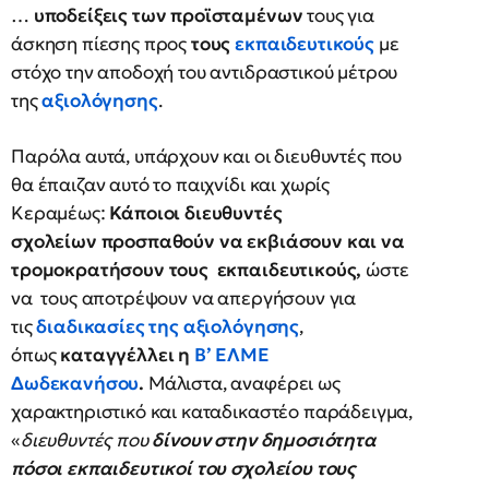
…
υποδείξεις των προϊσταμένων
τους για
άσκηση πίεσης προς
τους
εκπαιδευτικούς
με
στόχο την αποδοχή του αντιδραστικού μέτρου
της
αξιολόγησης
.
Παρόλα αυτά, υπάρχουν και οι διευθυντές που
θα έπαιζαν αυτό το παιχνίδι και χωρίς
Κεραμέως:
Κάποιοι διευθυντές
σχολείων
προσπαθούν να εκβιάσουν και να
τρομοκρατήσουν τους εκπαιδευτικούς,
ώστε
να τους αποτρέψουν να απεργήσουν για
τις
διαδικασίες της αξιολόγησης
,
όπως
καταγγέλλει η
Β’ ΕΛΜΕ
Δωδεκανήσου
.
Μάλιστα, αναφέρει ως
χαρακτηριστικό και καταδικαστέο παράδειγμα,
«
διευθυντές που
δίνουν στην δημοσιότητα
πόσοι εκπαιδευτικοί του σχολείου τους