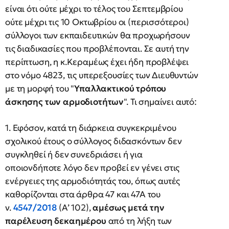
είναι ότι ούτε μέχρι το τέλος του Σεπτεμβρίου
ούτε μέχρι τις 10 Οκτωβρίου οι (περισσότεροι)
σύλλογοι των εκπαιδευτικών θα προχωρήσουν
τις διαδικασίες που προβλέπονται. Σε αυτή την
περίπτωση, η κ.Κεραμέως έχει ήδη προβλέψει
στο νόμο 4823, τις υπερεξουσίες των Διευθυντών
με τη μορφή του "
Υπαλλακτικού τρόπου
άσκησης των αρμοδιοτήτων
". Τι σημαίνει αυτό:
1. Εφόσον, κατά τη διάρκεια συγκεκριμένου
σχολικού έτους ο σύλλογος διδασκόντων δεν
συγκληθεί ή δεν συνεδριάσει ή για
οποιονδήποτε λόγο δεν προβεί εν γένει στις
ενέργειες της αρμοδιότητάς του, όπως αυτές
καθορίζονται στα άρθρα 47 και 47Α του
ν.
4547/2018
(Α’ 102),
αμέσως μετά την
παρέλευση δεκαημέρου
από τη λήξη των