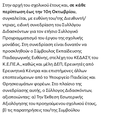
Στην αρχή του σχολικού έτους και,
σε κάθε
περίπτωση έως την 10η Οκτωβρίου
,
συγκαλείται, με ευθύνη του/της Διευθυντή/
ντριας, ειδική συνεδρίαση του Συλλόγου
Διδασκόντων για τον ετήσιο Συλλογικό
Προγραμματισμό του έργου της σχολικής
μονάδας. Στη συνεδρίαση είναι δυνατόν να
προσκληθούν ο Σύμβουλος Εκπαίδευσης
Παιδαγωγικής Ευθύνης, στελέχη του ΚΕΔΑΣΥ, του
Κ.Ε.ΠΕ.Α., καθώς και μέλη ΔΕΠ, Ερευνητές από
Ερευνητικά Κέντρα και επιστήμονες άλλων
εποπτευόμενων από το Υπουργείο Παιδείας και
Θρησκευμάτων φορέων. Στο πλαίσιο της
συνεδρίασης αυτής, ο Σύλλογος Διδασκόντων,
αξιοποιώντας: α) Την Έκθεση Εσωτερικής
Αξιολόγησης του προηγούμενου σχολικού έτους,
β) τις παρατηρήσεις του/της Συμβούλου