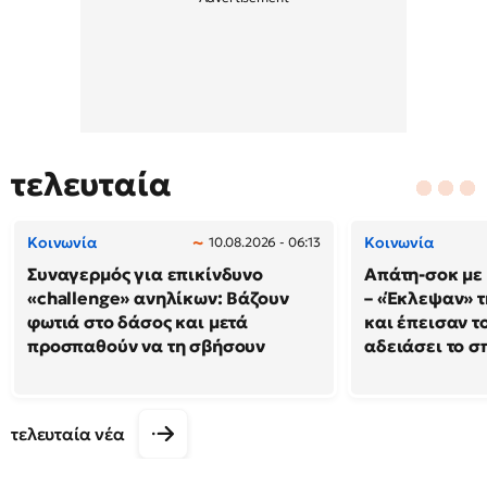
τελευταία
Κοινωνία
Κοινωνία
10.08.2026 - 06:13
Συναγερμός για επικίνδυνο
Απάτη-σοκ με
«challenge» ανηλίκων: Βάζουν
– «Έκλεψαν» τ
φωτιά στο δάσος και μετά
και έπεισαν το
προσπαθούν να τη σβήσουν
αδειάσει το σπ
τελευταία νέα