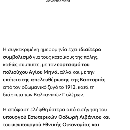
Η συγκεκριμένη ημερομηνία έχει
ιδιαίτερο
συμβολισμό
για τους κατοίκους της πόλης,
καθώς συμπίπτει με τον
εορτασμό του
πολιούχου Αγίου Μηνά
, αλλά και με την
επέτειο της απελευθέρωσης της Καστοριάς
από τον οθωμανικό ζυγό το
1912
, κατά τη
διάρκεια των Βαλκανικών Πολέμων.
Η απόφαση ελήφθη ύστερα από εισήγηση του
υπουργού Εσωτερικών Θοδωρή Λιβάνιου
και
του
υφυπουργού Εθνικής Οικονομίας και