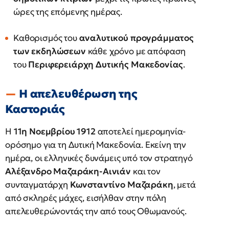
ώρες της επόμενης ημέρας.
Καθορισμός του
αναλυτικού προγράμματος
των εκδηλώσεων
κάθε χρόνο με απόφαση
του
Περιφερειάρχη Δυτικής Μακεδονίας
.
Η απελευθέρωση της
Καστοριάς
Η
11η Νοεμβρίου 1912
αποτελεί ημερομηνία-
ορόσημο για τη Δυτική Μακεδονία. Εκείνη την
ημέρα, οι ελληνικές δυνάμεις υπό τον στρατηγό
Αλέξανδρο Μαζαράκη-Αινιάν
και τον
συνταγματάρχη
Κωνσταντίνο Μαζαράκη
, μετά
από σκληρές μάχες, εισήλθαν στην πόλη
απελευθερώνοντάς την από τους Οθωμανούς.