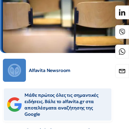
Alfavita Newsroom
Μάθε πρώτος όλες τις σημαντικές
ειδήσεις. Βάλε το alfavita.gr στα
αποτελέσματα αναζήτησης της
Google