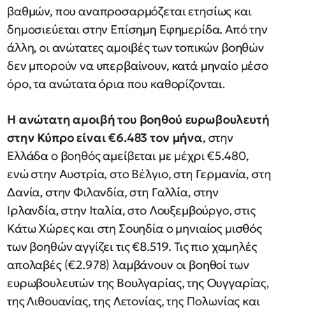
βαθμών, που αναπροσαρμόζεται ετησίως και
δημοσιεύεται στην Επίσημη Εφημερίδα. Από την
άλλη, οι ανώτατες αμοιβές των τοπικών βοηθών
δεν μπορούν να υπερβαίνουν, κατά μηναίο μέσο
όρο, τα ανώτατα όρια που καθορίζονται.
Η ανώτατη αμοιβή του βοηθού ευρωβουλευτή
στην Κύπρο είναι €6.483 τον μήνα
, στην
Ελλάδα ο βοηθός αμείβεται με μέχρι €5.480,
ενώ στην Αυστρία, στο Βέλγιο, στη Γερμανία, στη
Δανία, στην Φιλανδία, στη Γαλλία, στην
Ιρλανδία, στην Ιταλία, στο Λουξεμβούργο, στις
Κάτω Χώρες και στη Σουηδία ο μηνιαίος μισθός
των βοηθών αγγίζει τις €8.519. Τις πιο χαμηλές
απολαβές (€2.978) λαμβάνουν οι βοηθοί των
ευρωβουλευτών της Βουλγαρίας, της Ουγγαρίας,
της Λιθουανίας, της Λετονίας, της Πολωνίας και