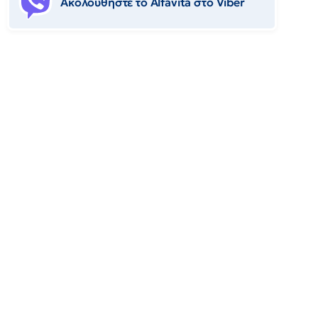
Ακολουθήστε το Αlfavita στο Viber