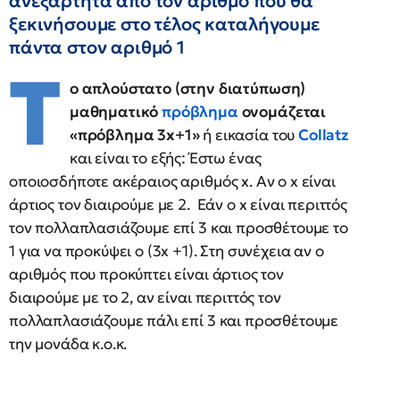
ανεξάρτητα από τον αριθμό που θα
ξεκινήσουμε στο τέλος καταλήγουμε
πάντα στον αριθμό 1
Τ
ο απλούστατο (στην διατύπωση)
μαθηματικό
πρόβλημα
ονομάζεται
«πρόβλημα 3x+1»
ή εικασία του
Collatz
και είναι το εξής: Έστω ένας
οποιοσδήποτε ακέραιος αριθμός x. Αν ο x είναι
άρτιος τον διαιρούμε με 2. Εάν ο x είναι περιττός
τον πολλαπλασιάζουμε επί 3 και προσθέτουμε το
1 για να προκύψει ο (3x +1). Στη συνέχεια αν ο
αριθμός που προκύπτει είναι άρτιος τον
διαιρούμε με το 2, αν είναι περιττός τον
πολλαπλασιάζουμε πάλι επί 3 και προσθέτουμε
την μονάδα κ.ο.κ.