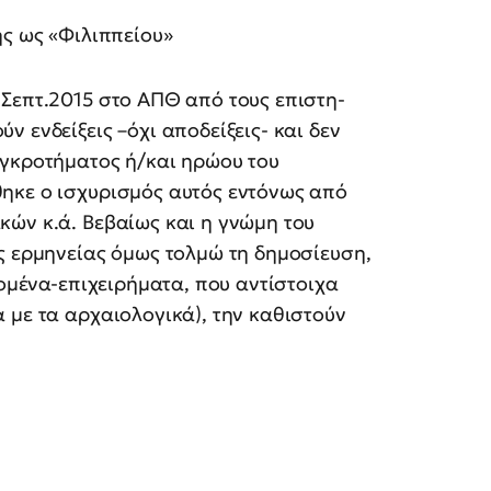
ης ως «Φιλιππείου»
Σεπτ.2015 στο ΑΠΘ από τους επιστη-
 ενδείξεις –όχι αποδείξεις- και δεν
υγκροτήματος ή/και ηρώου του
ηκε ο ισχυρισμός αυτός εντόνως από
κών κ.ά. Βεβαίως και η γνώμη του
ς ερμηνείας όμως τολμώ τη δημοσίευση,
δομένα-επιχειρήματα, που αντίστοιχα
 με τα αρχαιολογικά), την καθιστούν