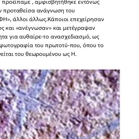
ς προείπαμε , αμφισβητήθηκε εντόνως
ν προταθείσα ανάγνωση του
«ΦΗ», άλλοι άλλως.Κάποιοι επεχείρησαν
ς και «ανέγνωσαν» και μετέγραψαν
τα για αυθαίρε-το ανασχεδιασμό, ως
 φωτογραφία του πρωτοτύ-που, όπου το
είται του θεωρουμένου ως Η.