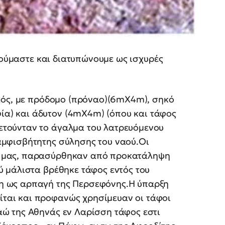
λούμαστε και διατυπώνουμε ως ισχυρές
 ναός, με πρόδομο (πρόναο)(6mΧ4m), σηκό
α) και άδυτον (4mΧ4m) (όπου και τάφος
ετούνταν το άγαλμα του λατρευόμενου
ναμφισβήτητης σύλησης του ναού.Οι
η μας, παρασύρθηκαν από προκατάληψη
ού μάλιστα βρέθηκε τάφος εντός του
ση ως αρπαγή της Περσεφόνης.Η ύπαρξη
ται και προφανώς χρησίμευαν οι τάφοι
αώ της Αθηνάς εν Λαρίσση τάφος εστι