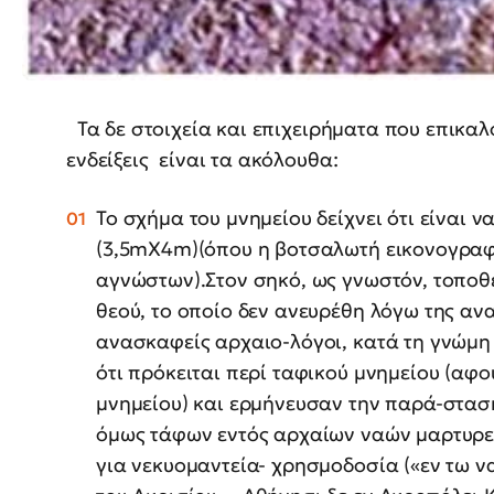
Τα δε στοιχεία και επιχειρήματα που επικα
ενδείξεις είναι τα ακόλουθα:
Το σχήμα του μνημείου δείχνει ότι είναι
(3,5mΧ4m)(όπου η βοτσαλωτή εικονογραφί
αγνώστων).Στον σηκό, ως γνωστόν, τοποθ
θεού, το οποίο δεν ανευρέθη λόγω της α
ανασκαφείς αρχαιο-λόγοι, κατά τη γνώμ
ότι πρόκειται περί ταφικού μνημείου (αφ
μνημείου) και ερμήνευσαν την παρά-στα
όμως τάφων εντός αρχαίων ναών μαρτυρεί
για νεκυομαντεία- χρησμοδοσία («εν τω ν