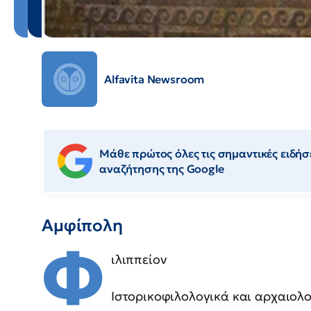
Alfavita Newsroom
Μάθε πρώτος όλες τις σημαντικές ειδήσε
αναζήτησης της Google
Αμφίπολη
Φ
ιλιππείον
Ιστορικοφιλολογικά και αρχαιολ