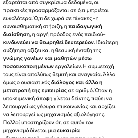
εξαρτάται από συγκρίσιμα δεδομένα, οι
πρακτικές προσαρμόζονται σε ό,τι μετριέται
ευκολότερα. Ό,τι δε χωρά σε πίνακες –η
συναισθηματική στήριξη, η
παιδαγωγική
διαίσθηση
, η αργή πρόοδος ενός παιδιού–
κινδυνεύει να θεωρηθεί δευτερεύον
. Ιδιαίτερη
συζήτηση αξίζει και η θεσμική ένταξη της
γνώμης γονέων και μαθητών μέσω
ποσοτικοποιημένων
εργαλείων. Η συμμετοχή
τους είναι απολύτως θεμιτή και αναγκαία. Άλλο
όμως ο ουσιαστικός
διάλογος και άλλο η
μετατροπή της εμπειρίας
σε αριθμό. Όταν η
υποκειμενική άποψη γίνεται δείκτης, παύει να
λειτουργεί ως γέφυρα επικοινωνίας και αρχίζει
να λειτουργεί ως μηχανισμός αξιολόγησης.
Πολλοί υποστηρίζουν ότι σε αυτόν τον
μηχανισμό δίνεται μια
ευκαιρία