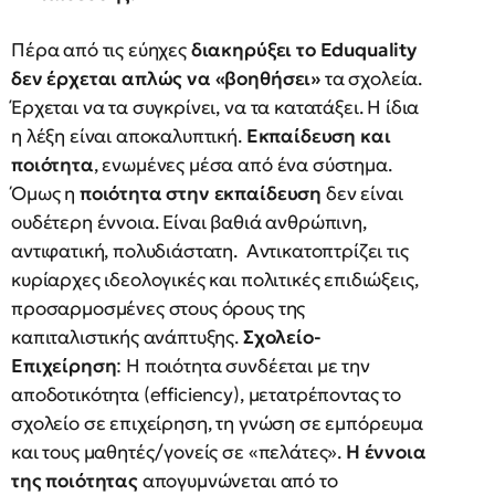
Πέρα από τις εύηχες
διακηρύξει το Eduquality
δεν έρχεται απλώς να «βοηθήσει»
τα σχολεία.
Έρχεται να τα συγκρίνει, να τα κατατάξει. Η ίδια
η λέξη είναι αποκαλυπτική.
Εκπαίδευση και
ποιότητα
, ενωμένες μέσα από ένα σύστημα.
Όμως η
ποιότητα στην εκπαίδευση
δεν είναι
ουδέτερη έννοια. Είναι βαθιά ανθρώπινη,
αντιφατική, πολυδιάστατη. Αντικατοπτρίζει τις
κυρίαρχες ιδεολογικές και πολιτικές επιδιώξεις,
προσαρμοσμένες στους όρους της
καπιταλιστικής ανάπτυξης.
Σχολείο-
Επιχείρηση
: Η ποιότητα συνδέεται με την
αποδοτικότητα (efficiency), μετατρέποντας το
σχολείο σε επιχείρηση, τη γνώση σε εμπόρευμα
και τους μαθητές/γονείς σε «πελάτες».
Η έννοια
της ποιότητας
απογυμνώνεται από το