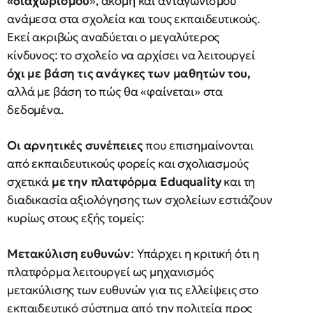
«διαχωρισμού
», ακόμη και ανταγωνισμού
ανάμεσα στα σχολεία και τους εκπαιδευτικούς.
Εκεί ακριβώς αναδύεται ο μεγαλύτερος
κίνδυνος: το σχολείο να αρχίσει να λειτουργεί
όχι με βάση τις ανάγκες των μαθητών του,
αλλά με βάση το πώς θα «φαίνεται» στα
δεδομένα.
Οι αρνητικές συνέπειες
που επισημαίνονται
από εκπαιδευτικούς φορείς και σχολιασμούς
σχετικά
με την πλατφόρμα Eduquality
και τη
διαδικασία αξιολόγησης των σχολείων εστιάζουν
κυρίως στους εξής τομείς:
Μετακύλιση ευθυνών
: Υπάρχει η κριτική ότι η
πλατφόρμα λειτουργεί ως μηχανισμός
μετακύλισης των ευθυνών για τις ελλείψεις στο
εκπαιδευτικό σύστημα από την πολιτεία προς