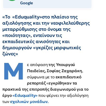
Google
«Το «Eduquality»στο πλαίσιο της
αξιολόγησης και την νεοφιλελεύθερης
μεταρρύθμισης στο όνομα της
«ποιότητας», εντείνουν τις
εκπαιδευτικές ανισότητες και
δημιουργούν «γκρίζες μορφωτικές
ζώνες»
Μ
ε απόφαση
της Υπουργού
Παιδείας, Σοφίας Ζαχαράκη
,
σύμφωνα με το
εκαπιδευτικό
ρεπορτάζ
«
εγκρίθηκαν τα
πρακτικά της επιτροπής διαγωνισμού για το
έργο
«Eduquality»
που φέρνει την αξιολόγηση
των
σχολικών μονάδων.