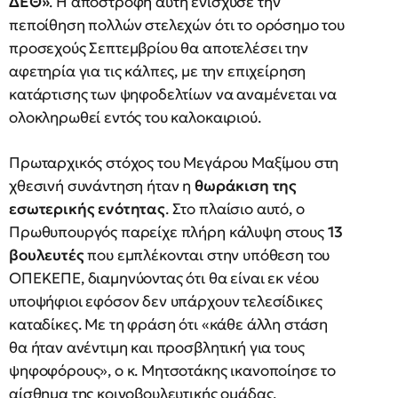
ΔΕΘ»
. Η αποστροφή αυτή ενίσχυσε την
πεποίθηση πολλών στελεχών ότι το ορόσημο του
προσεχούς Σεπτεμβρίου θα αποτελέσει την
αφετηρία για τις κάλπες, με την επιχείρηση
κατάρτισης των ψηφοδελτίων να αναμένεται να
ολοκληρωθεί εντός του καλοκαιριού.
Πρωταρχικός στόχος του Μεγάρου Μαξίμου στη
χθεσινή συνάντηση ήταν η
θωράκιση της
εσωτερικής ενότητας
. Στο πλαίσιο αυτό, ο
Πρωθυπουργός παρείχε πλήρη κάλυψη στους
13
βουλευτές
που εμπλέκονται στην υπόθεση του
ΟΠΕΚΕΠΕ, διαμηνύοντας ότι θα είναι εκ νέου
υποψήφιοι εφόσον δεν υπάρχουν τελεσίδικες
καταδίκες. Με τη φράση ότι «κάθε άλλη στάση
θα ήταν ανέντιμη και προσβλητική για τους
ψηφοφόρους», ο κ. Μητσοτάκης ικανοποίησε το
αίσθημα της κοινοβουλευτικής ομάδας,