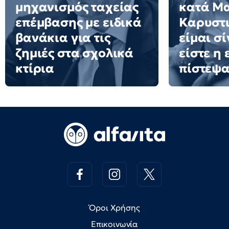
μηχανισμός ταχείας
κατά Μ
επέμβασης με ειδικά
Καρυστι
βανάκια για τις
είμαι σ
ζημιές στα σχολικά
είστε η
κτίρια
πίστεψ
Όροι Χρήσης
Επικοινωνία