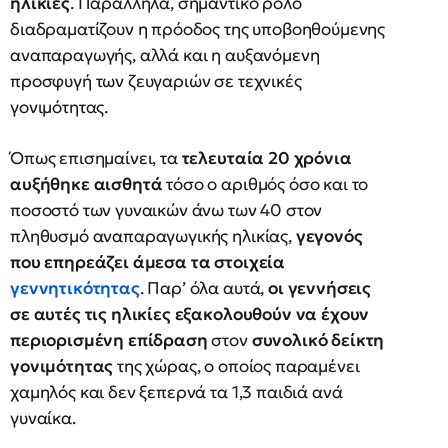
ηλικίες
. Παράλληλα, σημαντικό ρόλο
διαδραματίζουν η πρόοδος της υποβοηθούμενης
αναπαραγωγής, αλλά και η αυξανόμενη
προσφυγή των ζευγαριών σε τεχνικές
γονιμότητας.
Όπως επισημαίνει, τα
τελευταία 20 χρόνια
αυξήθηκε αισθητά
τόσο ο αριθμός όσο και το
ποσοστό των γυναικών άνω των 40 στον
πληθυσμό αναπαραγωγικής ηλικίας,
γεγονός
που επηρεάζει άμεσα τα στοιχεία
γεννητικότητας
. Παρ’ όλα αυτά,
οι γεννήσεις
σε αυτές τις ηλικίες εξακολουθούν να έχουν
περιορισμένη επίδραση
στον
συνολικό δείκτη
γονιμότητας
της χώρας, ο οποίος παραμένει
χαμηλός και δεν ξεπερνά τα 1,3 παιδιά ανά
γυναίκα.