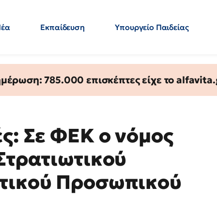
Νέα
Εκπαίδευση
Υπουργείο Παιδείας
 Εκπαιδευτικών
Μεταπτυχιακά
Πολιτική
Κόσμος
- Απαντήσεις
έρωση: 785.000 επισκέπτες είχε το alfavita.
ς: Σε ΦΕΚ ο νόμος
 Στρατιωτικού
ητικού Προσωπικού