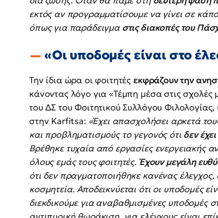
δια ζώσης. Όταν θα πάμε στη
δεύτερη φάση π
εκτός αν προγραμματίσουμε να γίνει σε κάπο
όπως για παράδειγμα
στις διακοπές του Πάσ
«Οι υποδομές είναι στο έλε
Την ίδια ώρα οι φοιτητές
εκφράζουν την ανησυ
κάνοντας λόγο για «Τέμπη μέσα στις σχολές 
του ΔΣ του Φοιτητικού Συλλόγου Φιλολογίας,
στην Karfitsa:
«Έχει απασχολήσει αρκετά τους
και προβληματισμούς το γεγονός ότι
δεν έχει
Βρέθηκε τυχαία από εργασίες ενεργειακής αν
όλους εμάς τους φοιτητές.
Έχουν μεγάλη ευθύ
ότι δεν πραγματοποιήθηκε κανένας έλεγχος, 
κοσμητεία. Αποδεικνύεται ότι οι υποδομές εί
διεκδικούμε για αναβαθμισμένες υποδομές στ
αντιπυρική θωράκιση, για ελέγχους είναι επί