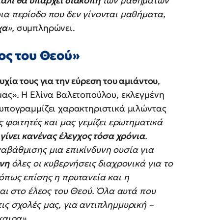
άλι θα υπάρχει διακοπή
των μαθημάτων
ια περίοδο που δεν γίνονται μαθήματα,
χα
»,
συμπληρώνει.
ος του Θεού»
χία τους για την εύρεση του αμιάντου
,
μας». Η Ελίνα Βαλετοπούλου, εκλεγμένη
 υπογραμμίζει χαρακτηριστικά μιλώντας
 φοιτητές και μας γεμίζει ερωτηματικά
 γίνει κανένας έλεγχος τόσα χρόνια
.
αβάθμισης μια επικίνδυνη ουσία για
νη
όλες οι κυβερνήσεις διαχρονικά για το
όπως επίσης η πρυτανεία και η
ναι στο έλεος του Θεού. Όλα αυτά που
ις σχολές μας, για αντιπλημμυρική –
καιρα».