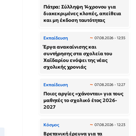
Πάτρα: Σύλληψη 14χρονου για
διακεκριμένες κλοπές, απείθεια
και μη έκδοση ταυτότητας
Εκπαίδευση
07.08.2026 - 12:35
Έργα ανακαίνισης και
συντήρησης στα σχολεία του
Χαϊδαρίου ενόψει της νέας
σχολικής χρονιάς
Εκπαίδευση
07.08.2026 - 12:27
Ποιες αργίες «χάνονται» για τους
μαθητές το σχολικό έτος 2026-
2027
Κόσμος
07.08.2026 - 12:23
Βρετανική έρευνα για τα